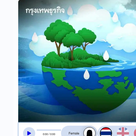
สลับเสียงอ่าน
0
:
00
/
0
:
00