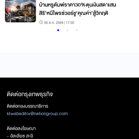
บ้านหรูดัมพ์ราคา30%ตุนเงินสด‘แสน
สิริ’หนีไพรซ์วอร์ชู‘คุณค่า’สู้วิกฤติ
06 ส.ค. 2569 | 17:00
ติดต่อกรุงเทพธุรกิจ
ติดต่อกองบรรณาธิการ
ktwebeditor@nationgroup.com
ติดต่อลงโฆษณา
- อัลเลียซ สะอิ