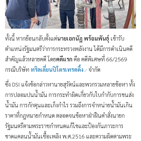
ทั้งนี้ หากย้อนกลับตั้งแต่
นายเอกนัฏ พร้อมพันธุ์
เข้ารับ
ตำแหน่งรัฐมนตรีว่าการกระทรวงพลังงาน ได้มีการดำเนินคดี
สำคัญแล้วหลายคดี โดย
คดีแรก
คือ คดีพิเศษที่ 66/2569
กรณีบริษัท
ทริลเลี่ยนปิโตรเทรดดิ้ง
จำกัด
ซึ่ง DSI แจ้งข้อกล่าวหานายสุรัตน์และพวกรวมหลายข้อหา ทั้ง
การปลอมปนน้ำมัน การกระทำผิดเกี่ยวกับใบกำกับการขนส่ง
น้ำมัน การกักตุนและเก็งกำไร รวมถึงการจำหน่ายน้ำมันเกิน
ราคาที่กฎหมายกำหนด ตลอดจนข้อหาฝ่าฝืนคำสั่งนายก
รัฐมนตรีตามพระราชกำหนดแก้ไขและป้องกันภาวะการ
ขาดแคลนน้ำมันเชื้อเพลิง พ.ศ.2516 และความผิดตามพระ