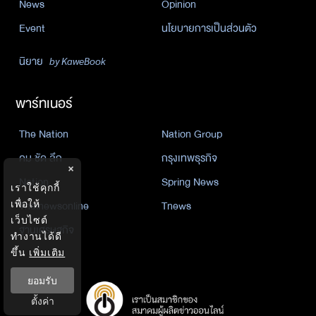
News
Opinion
Event
นโยบายการเป็นส่วนตัว
นิยาย
by KaweBook
พาร์ทเนอร์
The Nation
Nation Group
คม ชัด ลึก
กรุงเทพธุรกิจ
×
Nation
Spring News
เราใช้คุกกี้
Thainewsonline
Tnews
เพื่อให้
เว็บไซต์
ฐานเศรษฐกิจ
ทำงานได้ดี
ขึ้น
เพิ่มเติม
ยอมรับ
ตั้งค่า