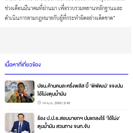
ช่วงเดือนมีนาคมที่ผ่านมา เพื่อรวบรวมพยานหลักฐานและ
ดำเนินการตามกฎหมายกับผู้ที่กระทำผิดอย่างเด็ดขาด”
เนื้อหาที่เกี่ยวข้อง
ปชน.ค้านคนละครึ่งพลัส บี้ 'พิพัฒน์' แจงปม
ไอ้โม่งตุนน้ำมัน
14 เม.ย. 2569 | 6:49
ร้อง ป.ป.ช.สอบนายกฯ ปมแถลงไร้ 'ไอ้โม่ง'
ตุนน้ำมัน สวนทาง จนท.จับ