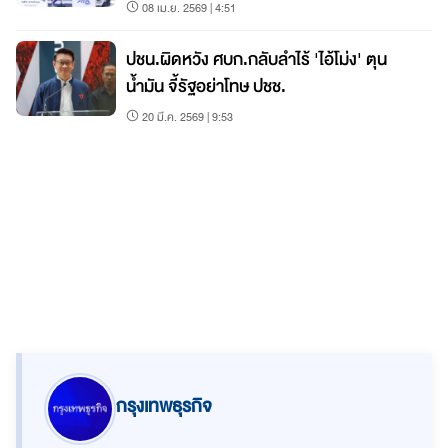
08 เม.ย. 2569 | 4:51
ปชน.ผิดหวัง ศบก.กลับลำไร้ 'ไอ้โม่ง' ตุน
น้ำมัน จี้รัฐอย่าโทษ ปชช.
20 มี.ค. 2569 | 9:53
กรุงเทพธุรกิจ