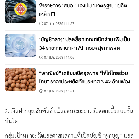
ข้าราชการ 'สมอ.' แจงปม 'มาตรฐาน' ผลิต
เหล็ก FI
07 ส.ค. 2569 | 11:37
'บัญชีกลาง' ปลดล็อกเกณฑ์เบิกจ่าย เพิ่มเป็น
34 รายการ เบิกค่า AI-ตรวจสุขภาพจิต
07 ส.ค. 2569 | 11:05
“พาณิชย์” เตรียมเปิดจุดขาย “ไข่ไก่ไทยช่วย
ไทย” ราคาประหยัดทั่วประเทศ 3.42 ล้านฟอง
07 ส.ค. 2569 | 10:51
2. เงินฝากบุญสัมพันธ์ เน้นออมระยะยาว รับดอกเบี้ยแบบขั้น
บันได
กลุ่มเป้าหมาย: วัดและศาสนสถานที่เปิดบัญชี “ผูกบุญ” และ