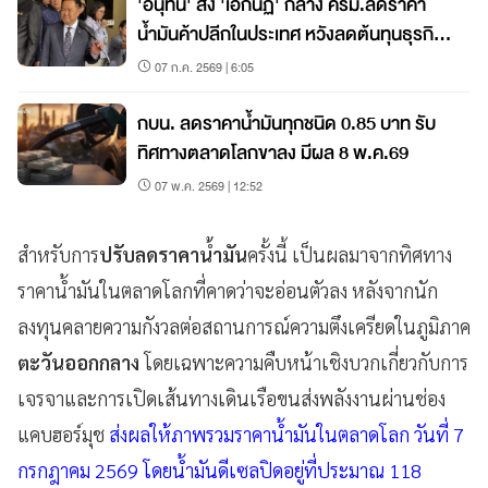
'อนุทิน' สั่ง 'เอกนัฏ' กลาง ครม.ลดราคา
น้ำมันค้าปลีกในประเทศ หวังลดต้นทุนธุรกิจ
ค่าครองชีพประชาชน
07 ก.ค. 2569 | 6:05
กบน. ลดราคาน้ำมันทุกชนิด 0.85 บาท รับ
ทิศทางตลาดโลกขาลง มีผล 8 พ.ค.69
07 พ.ค. 2569 | 12:52
สำหรับการ
ปรับลดราคาน้ำมัน
ครั้งนี้ เป็นผลมาจากทิศทาง
ราคาน้ำมันในตลาดโลกที่คาดว่าจะอ่อนตัวลง หลังจากนัก
ลงทุนคลายความกังวลต่อสถานการณ์ความตึงเครียดในภูมิภาค
ตะวันออกกลาง
โดยเฉพาะความคืบหน้าเชิงบวกเกี่ยวกับการ
เจรจาและการเปิดเส้นทางเดินเรือขนส่งพลังงานผ่านช่อง
แคบฮอร์มุช
ส่งผลให้ภาพรวมราคาน้ำมันในตลาดโลก วันที่ 7
กรกฎาคม 2569 โดยน้ำมันดีเซลปิดอยู่ที่ประมาณ 118