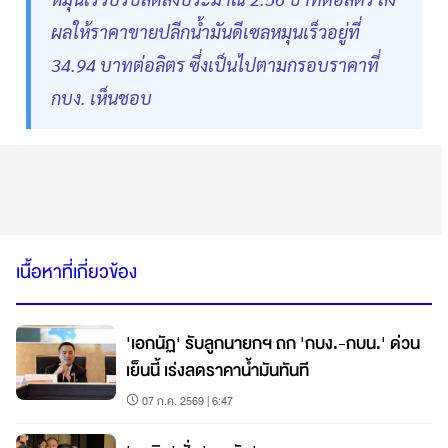
ผลให้ราคาขายปลีกน้ำมันดีเซลหมุนเร็วอยู่ที่
34.94 บาทต่อลิตร ซึ่งเป็นไปตามกรอบราคาที่
กบง. เห็นชอบ
เนื้อหาที่เกี่ยวข้อง
'เอกนัฏ' รับลูกนายกฯ ถก 'กบง.-กบน.' ด่วน
เย็นนี้ เร่งลดราคาน้ำมันทันที
07 ก.ค. 2569 | 6:47