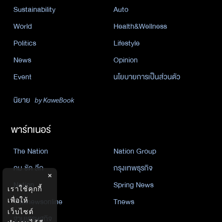
Sustainability
Auto
World
Health&Wellness
Politics
Lifestyle
News
Opinion
Event
นโยบายการเป็นส่วนตัว
นิยาย
by KaweBook
พาร์ทเนอร์
The Nation
Nation Group
คม ชัด ลึก
กรุงเทพธุรกิจ
×
Nation
Spring News
เราใช้คุกกี้
Thainewsonline
Tnews
เพื่อให้
เว็บไซต์
ฐานเศรษฐกิจ