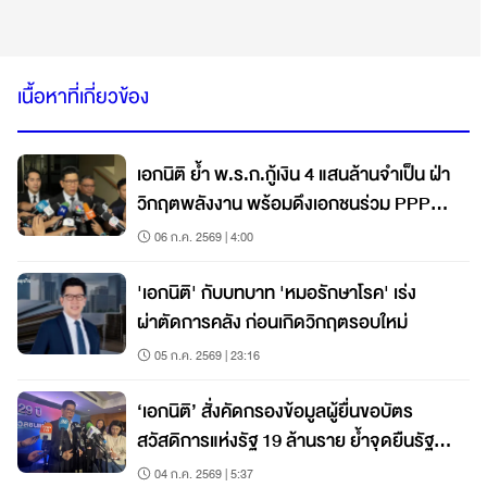
เนื้อหาที่เกี่ยวข้อง
เอกนิติ ย้ำ พ.ร.ก.กู้เงิน 4 แสนล้านจำเป็น ฝ่า
วิกฤตพลังงาน พร้อมดึงเอกชนร่วม PPP
เดินหน้าเศรษฐกิจ
06 ก.ค. 2569 | 4:00
'เอกนิติ' กับบทบาท 'หมอรักษาโรค' เร่ง
ผ่าตัดการคลัง ก่อนเกิดวิกฤตรอบใหม่
05 ก.ค. 2569 | 23:16
‘เอกนิติ’ สั่งคัดกรองข้อมูลผู้ยื่นขอบัตร
สวัสดิการแห่งรัฐ 19 ล้านราย ย้ำจุดยืนรัฐ
ดูแลคนยากจน-เปราะบาง
04 ก.ค. 2569 | 5:37