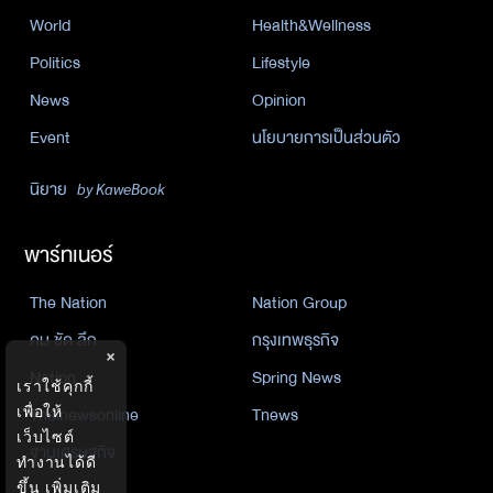
World
Health&Wellness
Politics
Lifestyle
News
Opinion
Event
นโยบายการเป็นส่วนตัว
นิยาย
by KaweBook
พาร์ทเนอร์
The Nation
Nation Group
คม ชัด ลึก
กรุงเทพธุรกิจ
×
Nation
Spring News
เราใช้คุกกี้
เพื่อให้
Thainewsonline
Tnews
เว็บไซต์
ฐานเศรษฐกิจ
ทำงานได้ดี
ขึ้น
เพิ่มเติม