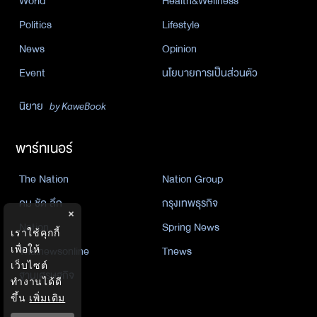
World
Health&Wellness
Politics
Lifestyle
News
Opinion
Event
นโยบายการเป็นส่วนตัว
นิยาย
by KaweBook
พาร์ทเนอร์
The Nation
Nation Group
คม ชัด ลึก
กรุงเทพธุรกิจ
×
Nation
Spring News
เราใช้คุกกี้
เพื่อให้
Thainewsonline
Tnews
เว็บไซต์
ฐานเศรษฐกิจ
ทำงานได้ดี
ขึ้น
เพิ่มเติม