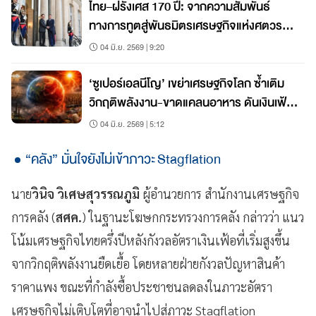
ไทย–ฝรั่งเศส 170 ปี: จากความสัมพันธ์
ทางการทูตสู่พันธมิตรเศรษฐกิจแห่งศตวรรษ
ที่ 21 | World Wide View
04 มิ.ย. 2569 | 9:20
‘ซูเปอร์เอลนีโญ’ เขย่าเศรษฐกิจโลก ซ้ำเติม
วิกฤติพลังงาน-ขาดแคลนอาหาร ดันเงินเฟ้อ
พุ่ง
04 มิ.ย. 2569 | 5:12
“คลัง” มั่นใจยังไม่เข้าภาวะ Stagflation
นาย
วินิจ วิเศษสุวรรณภูมิ
ผู้อำนวยการ สำนักงานเศรษฐกิจ
การคลัง (
สศค.
) ในฐานะโฆษกกระทรวงการคลัง กล่าวว่า แนว
โน้มเศรษฐกิจไทยครึ่งปีหลังกังวลอัตราเงินเฟ้อที่เริ่มสูงขึ้น
จากวิกฤติพลังงานยืดเยื้อ โดยหลายฝ่ายกังวลปัญหาสินค้า
ราคาแพง ขณะที่กำลังซื้อประชาชนลดลงในภาวะอัตรา
เศรษฐกิจไม่เติบโตที่อาจนำไปสู่ภาวะ Stagflation