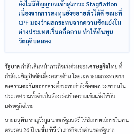
ยังไม่มีสัญญาณเข้าสู่ภาวะ Stagflation
เนื่องจากการลงทุนยังขยายตัวได้ดี ขณะที่
CPF มองว่าผลกระทบจากความขัดแย้งใน
ต่างประเทศเริ่มคลี่คลาย ทำให้ต้นทุน
วัตถุดิบลดลง
รัฐบาล
กำลังเดินหน้าภารกิจเร่งด่วนของ
เศรษฐกิจไทย
ที่
กำลังเผชิญปัจจัยเสี่ยงหลายด้าน โดยเฉพาะผลกระทบจาก
สงครามตะวันออกกลาง
ที่กระทบกำลังซื้อของประชาชนใน
ประเทศ รวมทั้งจำเป็นต้องเร่งสร้างความเข้มแข็งให้กับ
เศรษฐกิจไทย
นาย
อนุทิน
ชาญวีรกูล นายกรัฐมนตรี ให้สัมภาษณ์ภายในงาน
ครบรอบ 26 ปี
เนชั่น ทีวี
ว่า ภารกิจเร่งด่วนของรัฐบาล