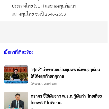
ประเทศไทย (SET) และกองทุนพัฒนา
ตลาดทุนไทย ช่วงปี 2546-2553
เนื้อหาที่เกี่ยวข้อง
“ศุภจี” นำพาณิชย์ ลงชุมพร เร่งพยุงทุเรียน
ใต้โค้งสุดท้ายฤดูกาล
09 ส.ค. 2569 | 3:18
ภราดร ชี้ใช้เงินจาก พ.ร.ก.กู้เงินทำ 'ไทยเที่ยว
ไทยพลัส' ไม่ขัด กม.