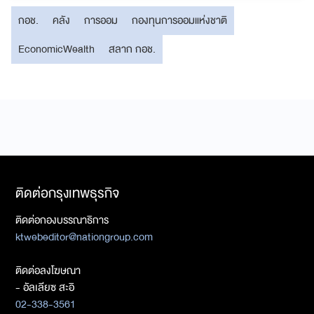
กอช.
คลัง
การออม
กองทุนการออมแห่งชาติ
EconomicWealth
สลาก กอช.
ติดต่อกรุงเทพธุรกิจ
ติดต่อกองบรรณาธิการ
ktwebeditor@nationgroup.com
ติดต่อลงโฆษณา
- อัลเลียซ สะอิ
02-338-3561