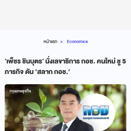
หน้าแรก
Economics
'เพ็ชร ชินบุตร' นั่งเลขาธิการ กอช. คนใหม่ ชู 5
ภารกิจ ดัน ‘สลาก กอช.’