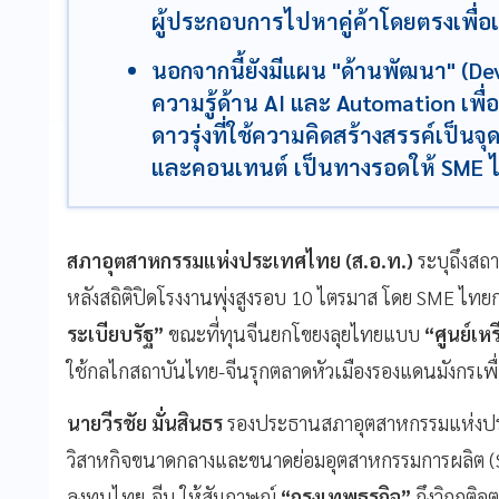
ผู้ประกอบการไปหาคู่ค้าโดยตรงเพื่อเพ
นอกจากนี้ยังมีแผน "ด้านพัฒนา" (De
ความรู้ด้าน AI และ Automation เพื
ดาวรุ่งที่ใช้ความคิดสร้างสรรค์เป็นจ
และคอนเทนต์ เป็นทางรอดให้ SME 
สภาอุตสาหกรรมแห่งประเทศไทย (ส.อ.ท.)
ระบุถึงสถ
หลังสถิติปิดโรงงานพุ่งสูงรอบ 10 ไตรมาส โดย SME ไทยก
ระเบียบรัฐ”
ขณะที่ทุนจีนยกโขยงลุยไทยแบบ
“ศูนย์เห
ใช้กลไกสถาบันไทย-จีนรุกตลาดหัวเมืองรองแดนมังกรเพื่
นายวีรชัย มั่นสินธร
รองประธานสภาอุตสาหกรรมแห่งปร
วิสาหกิจขนาดกลางและขนาดย่อมอุตสาหกรรมการผลิต 
ลงทุนไทย-จีน ให้สัมภาษณ์
“กรุงเทพธุรกิจ”
ถึงวิกฤติอ