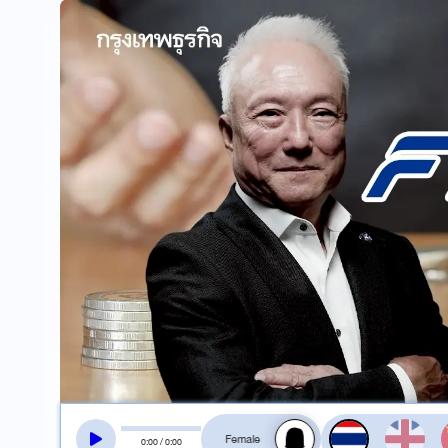
สลับเสียงอ่าน
0
:
00
/
0
:
00