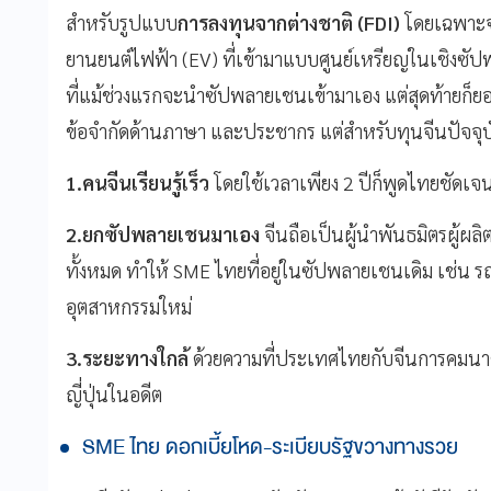
สำหรับรูปแบบ
การลงทุนจากต่างชาติ (FDI)
โดยเฉพาะจ
ยานยนต์ไฟฟ้า (EV) ที่เข้ามาแบบศูนย์เหรียญในเชิงซัปพ
ที่แม้ช่วงแรกจะนำซัปพลายเชนเข้ามาเอง แต่สุดท้ายก็ยอม
ข้อจำกัดด้านภาษา และประชากร แต่สำหรับทุนจีนปัจจุ
1.คนจีนเรียนรู้เร็ว
โดยใช้เวลาเพียง 2 ปีก็พูดไทยชัดเจน
2.ยกซัปพลายเชนมาเอง
จีนถือเป็นผู้นำพันธมิตรผู้ผล
ทั้งหมด ทำให้ SME ไทยที่อยู่ในซัปพลายเชนเดิม เช่น รถ
อุตสาหกรรมใหม่
3.ระยะทางใกล้
ด้วยความที่ประเทศไทยกับจีนการคมนาคม
ญี่ปุ่นในอดีต
SME ไทย ดอกเบี้ยโหด-ระเบียบรัฐขวางทางรวย