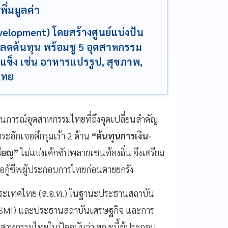
ิ่มมูลค่า
velopment) โดยสร้างศูนย์แบ่งปัน
่อลดต้นทุน พร้อมชู 5 อุตสาหกรรม
ุดแข็ง เช่น อาหารแปรรูป, สุขภาพ,
ไทย
านการณ์อุตสาหกรรมไทยที่ถึงจุดเปลี่ยนสำคัญ
ระอักเจอศึกรุมเร้า 2 ด้าน
“ต้นทุนการเงิน-
รียญ”
ไม่แบ่งเค้กซัปพลายเชนท้องถิ่น จึงเตรียม
อกู้ชีพผู้ประกอบการไทยก่อนตายยกรัง
ะเทศไทย (ส.อ.ท.) ในฐานะประธานสถาบัน
(SMI) และประธานสถาบันเศรษฐกิจ และการ
ุตสาหกรรมไทยในปัจจุบันว่า ขณะนี้ผู้ประกอบ