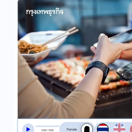
สลับเสียงอ่าน
0
:
00
/
0
:
00