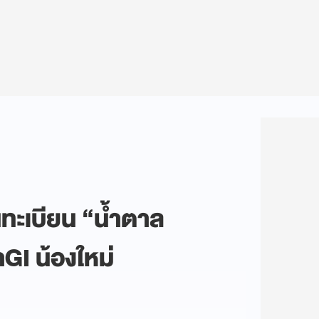
ทะเบียน “น้ำตาล
าGI น้องใหม่