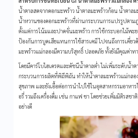
สำหรับการขึ้นทะเบียน GI น้ำตาลมะพร้าวแม่กลอง
น้ำตาลสดจากดอกมะพร้าว น้ำตาลมะพร้าวก้อน น้ำตาลมะ
น้ำหวานของดอกมะพร้าวที่ผ่านกระบวนการแปรรูปตามภูม
ตั้งแต่การโน้มและปาดจั่นมะพร้าว การใช้กระบอกไม้พะยอ
ป้องกันการบูดเสียแทนการใช้สารเคมี ไปจนถึงการเคี่ยว
มะพร้าวแม่กลองมีความบริสุทธิ์ ปลอดภัย ทั้งยังมีคุณค่
โดยมีคาร์โบไฮเดรตและดัชนีน้ำตาลต่ำ ไม่เพิ่มระดับน้ำ
กระบวนการผลิตที่พิถีพิถัน ทำให้น้ำตาลมะพร้าวแม่กลองเป
สุขภาพ และยังเอื้อต่อการนำไปใช้ในอุตสาหกรรมอาหาร
อรี่ รวมถึงเครื่องดื่ม เช่น กาแฟ ชา โดยช่วยเพิ่มมิติรสช
อย่างดี