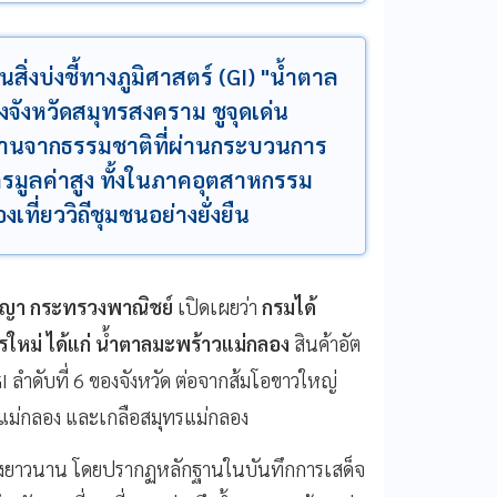
่งบ่งชี้ทางภูมิศาสตร์ (GI) "น้ำตาล
จังหวัดสมุทรสงคราม ชูจุดเด่น
านจากธรรมชาติที่ผ่านกระบวนการ
รมูลค่าสูง ทั้งในภาคอุตสาหกรรม
ที่ยววิถีชุมชนอย่างยั่งยืน
ัญญา กระทรวงพาณิชย์
เปิดเผยว่า
กรมได้
ารใหม่ ได้แก่ น้ำตาลมะพร้าวแม่กลอง
สินค้าอัต
I ลำดับที่ 6 ของจังหวัด ต่อจากส้มโอขาวใหญ่
ทูแม่กลอง และเกลือสมุทรแม่กลอง
าอย่างยาวนาน โดยปรากฏหลักฐานในบันทึกการเสด็จ