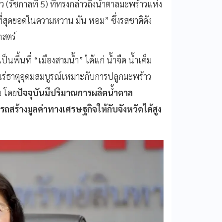
รัชกาลที่ 5) ที่ทรงกล่าวถึงน้ำตาลมะพร้าวแห่ง
ที่สุดยอดในความหวาน มัน หอม” ซึ่งรสชาติดัง
าสตร์
นพื้นที่ “เมืองสามน้ำ” ได้แก่ น้ำจืด น้ำเค็ม
แร่ธาตุอุดมสมบูรณ์เหมาะกับการปลูกมะพร้าว
น โดย
ปัจจุบันมีปริมาณการผลิตน้ำตาล
ถสร้างมูลค่าทางเศรษฐกิจให้กับจังหวัดได้สูง