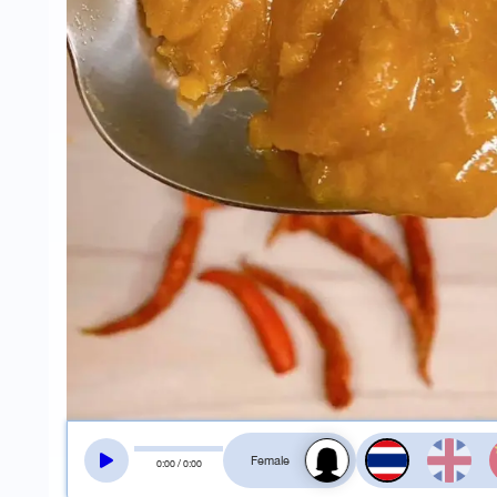
สลับเสียงอ่าน
0
:
00
/
0
:
00