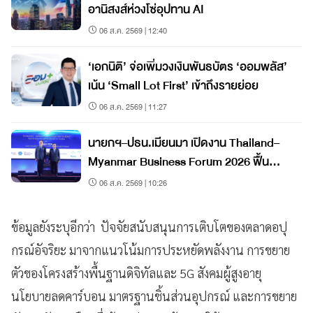
อานิสงส์ห่วงโซ่อุปทาน AI
06 ส.ค. 2569 | 12:40
‘เอกนิติ’ จ่อเพิ่มวงเงินพันธบัตร ‘ออมพลัส’
เน้น ‘Small Lot First’ เข้าถึงรายย่อย
06 ส.ค. 2569 | 11:27
นายกฯ–ปธน.เมียนมา เปิดงาน Thailand–
Myanmar Business Forum 2026 ฟื้น
เศรษฐกิจชายแดน
06 ส.ค. 2569 | 10:26
ข้อมูลยังระบุอีกว่า ปัจจัยสนับสนุนการเติบโตของตลาดอปุ
กรณ์อัจริยะ มาจากแนวโน้มการประหยัดพลังงาน การขยาย
ตัวของโครงสร้างพื้นฐานดิจิทัลและ 5G สังคมผู้สูงอายุ
นโยบายลดคาร์บอน มาตรฐานชิ้นส่วนอุปกรณ์ และการขยาย