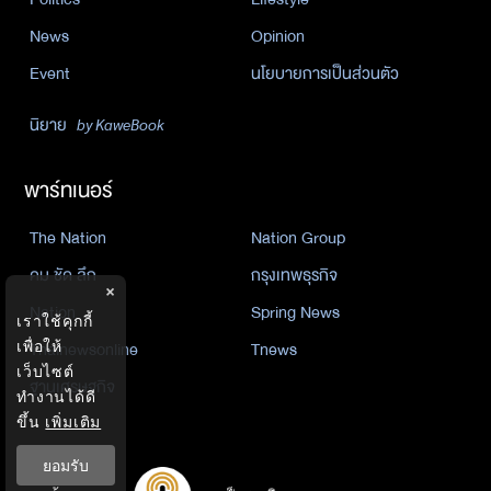
News
Opinion
Event
นโยบายการเป็นส่วนตัว
นิยาย
by KaweBook
พาร์ทเนอร์
The Nation
Nation Group
คม ชัด ลึก
กรุงเทพธุรกิจ
×
Nation
Spring News
เราใช้คุกกี้
Thainewsonline
Tnews
เพื่อให้
เว็บไซต์
ฐานเศรษฐกิจ
ทำงานได้ดี
ขึ้น
เพิ่มเติม
ยอมรับ