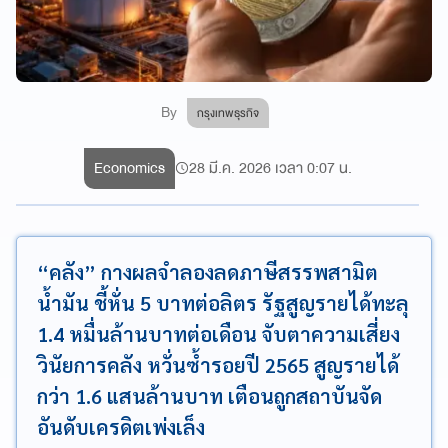
By
กรุงเทพธุรกิจ
Economics
28 มี.ค. 2026 เวลา 0:07 น.
“คลัง” กางผลจำลองลดภาษีสรรพสามิต
น้ำมัน ชี้หั่น 5 บาทต่อลิตร รัฐสูญรายได้ทะลุ
1.4 หมื่นล้านบาทต่อเดือน จับตาความเสี่ยง
วินัยการคลัง หวั่นซ้ำรอยปี 2565 สูญรายได้
กว่า 1.6 แสนล้านบาท เตือนถูกสถาบันจัด
อันดับเครดิตเพ่งเล็ง