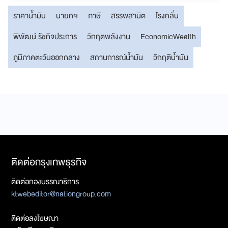
ราคาน้ำมัน
นายกฯ
ภาษี
สรรพสามิต
โรงกลั่น
พิพัฒน์ รัชกิจประการ
วิกฤตพลังงาน
EconomicWealth
ภูมิภาคตะวันออกกลาง
สถานการณ์น้ำมัน
วิกฤติน้ำมัน
ติดต่อกรุงเทพธุรกิจ
ติดต่อกองบรรณาธิการ
ktwebeditor@nationgroup.com
ติดต่อลงโฆษณา