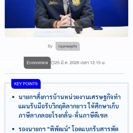
By
กรุงเทพธุรกิจ
Economics
25 มี.ค. 2026 เวลา 12:15 น.
KEY POINTS
นายกฯสั่งการบ้านหน่วยงานเศรษฐกิจทำ
แผนรับมือรับวิกฤติลากยาว ให้ศึกษาเก็บ
ภาษีลาภลอยโรงกลั่น-หั่นภาษีดีเซล
รองนายกฯ "พิพัฒน์" โอดแบกรับสารพัด