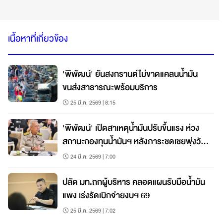
เนื้อหาที่เกี่ยวข้อง
'พิพัฒน์' ยันสงกรานต์ไม่ขาดแคลนน้ำมัน
ขนส่งสาธารณะพร้อมบริการ
25 มี.ค. 2569 | 8:15
'พิพัฒน์' เปิดสาเหตุน้ำมันปรับขึ้นแรง ห่วง
สถานะกองทุนน้ำมันฯ หลังภาระชดเชยพุ่งวัน
ละ 2.3 พันล้าน
24 มี.ค. 2569 | 7:00
ปลัด มท.ถกผู้บริหาร คลอดแผนรับมือน้ำมัน
แพง เร่งรัดเบิกจ่ายงบฯ 69
25 มี.ค. 2569 | 7:02