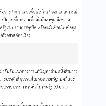
ือข่าย “กกร.และเพื่อนไม่ทน” ออกแถลงการณ์
ของปัญหาที่กระทบเชื่อมั่นนักลงทุน ขีดความ
ฐเร่งปราบการทุจริต พร้อมเร่งเชื่อมโยงข้อมูล
จริงอย่าแค่หาเสียง
ออกมายืนยันแนวทางการแก้ปัญหาส่วนหนึ่งด้วยการ
้นายบวรศักดิ์ อุวรรณโณ รองนายกรัฐมนตรี และ
ละปราบปรามการทุจริตในภาครัฐ (ป.ป.ท.)
เลิกกฎหมายที่ครอบคลุมทั้ง พ.ร.บ., พ.ร.ฎ.,กฎ