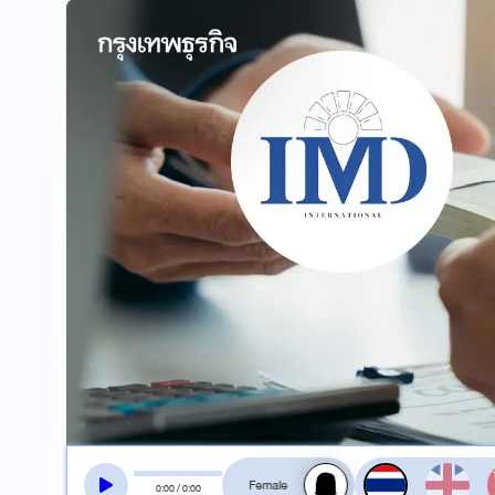
สลับเสียงอ่าน
0
:
00
/
0
:
00