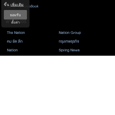
ขึ้น
เพิ่มเติม
นิยาย
by KaweBook
ยอมรับ
พาร์ทเนอร์
ตั้งค่า
The Nation
Nation Group
คม ชัด ลึก
กรุงเทพธุรกิจ
Nation
Spring News
Thainewsonline
Tnews
ฐานเศรษฐกิจ
©
2026
กรุงเทพธุรกิจ มีเดีย จำกัด. All Rights Reserved.