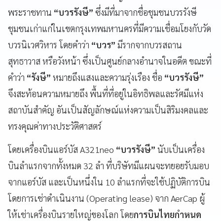
พระราชทาน
“บวรรังษี”
ซึ่งมีที่มาจากชื่อชุมชนบวรรังษี
ชุมชนเก่าแก่ในเขตกรุงเทพมหานครที่มีความเชื่อมโยงกับวัด
บวรนิเวศวิหาร โดยคำว่า
“บวร”
มีรากจากบวรสถาน
สุทธาวาส หรือวังหน้า ซึ่งเป็นศูนย์กลางอำนาจในอดีต ขณะที่
คำว่า
“รังษี”
หมายถึงแสงและความรุ่งเรือง ชื่อ
“บวรรังษี”
จึงสะท้อนความหมายถึง พื้นที่ที่อยู่ในอิทธิพลและรัศมีแห่ง
สถาบันสำคัญ อันเป็นสัญลักษณ์แห่งความเป็นสิริมงคลและ
ทรงคุณค่าทางประวัติศาสตร์
โดยเครื่องบินแอร์บัส A321neo
“บวรรังษี”
นับเป็นเครื่อง
บินลำแรกจากทั้งหมด 32 ลำ ที่บริษัทมีแผนจะทยอยรับมอบ
จากแอร์บัส และเป็นหนึ่งใน 10 ลำแรกที่จะใช้ปฏิบัติการบิน
โดยการเช่าดำเนินงาน (Operating lease) จาก AerCap ผู้
ให้เช่าเครื่องบินรายใหญ่ของโลก โดย
การบินไทยกำหนด