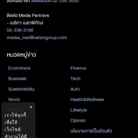
สมัครสมาชิก
ติดต่อเบอร์ 02-338-3000
ติดต่อ Media Partners
- เมธิกา เมธาพิทักษ์
02-338-3198
metika_met@nationgroup.com
หมวดหมู่ข่าว
Economics
Finance
Business
Tech
Sustainability
Auto
World
Health&Wellness
×
Politics
Lifestyle
เราใช้คุกกี้
News
Opinion
เพื่อให้
เว็บไซต์
Event
นโยบายการเป็นส่วนตัว
ทำงานได้ดี