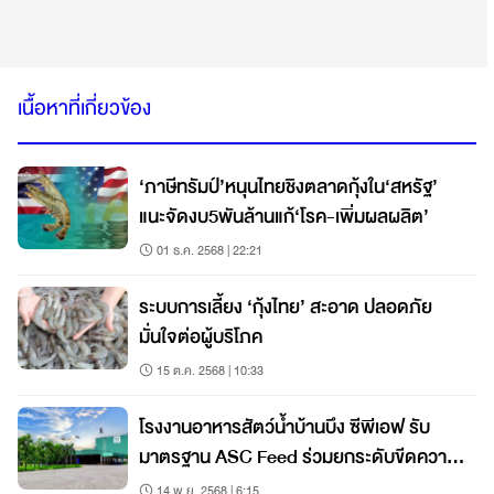
เนื้อหาที่เกี่ยวข้อง
‘ภาษีทรัมป์’หนุนไทยชิงตลาดกุ้งใน‘สหรัฐ’
แนะจัดงบ5พันล้านแก้‘โรค-เพิ่มผลผลิต’
01 ธ.ค. 2568 | 22:21
ระบบการเลี้ยง ‘กุ้งไทย’ สะอาด ปลอดภัย
มั่นใจต่อผู้บริโภค
15 ต.ค. 2568 | 10:33
โรงงานอาหารสัตว์น้ำบ้านบึง ซีพีเอฟ รับ
มาตรฐาน ASC Feed ร่วมยกระดับขีดความ
สามารถกุ้งไทย
14 พ.ย. 2568 | 6:15