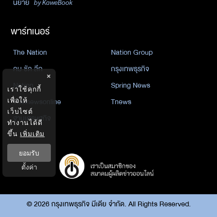
นิยาย
by KaweBook
พาร์ทเนอร์
The Nation
Nation Group
คม ชัด ลึก
กรุงเทพธุรกิจ
×
Nation
Spring News
เราใช้คุกกี้
เพื่อให้
Thainewsonline
Tnews
เว็บไซต์
ฐานเศรษฐกิจ
ทำงานได้ดี
ขึ้น
เพิ่มเติม
ยอมรับ
ตั้งค่า
©
2026
กรุงเทพธุรกิจ มีเดีย จำกัด. All Rights Reserved.