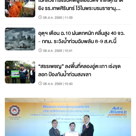
ในหลวง ทรงรับศพผู้เสียชีวิตจากเหตุกราด
ยิง รร.เทพศิรินทร์ ไว้ในพระบรมราชานุ
เคราะห์
08 ส.ค. 2569 | 11:09
อุตุฯ เตือน ฉ.10 ฝนตกหนัก คลื่นสูง 40 จว.
- กทม. ระวังน้ำท่วมฉับพลัน 8-9 ส.ค.นี้
08 ส.ค. 2569 | 10:41
“สรรเพชญ” ลงพื้นที่คลองอู่ตะเภา เร่งขุด
ลอก ป้องกันน้ำท่วมสงขลา
08 ส.ค. 2569 | 10:40