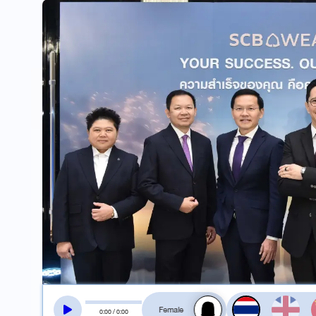
สลับเสียงอ่าน
0
:
00
/
0
:
00