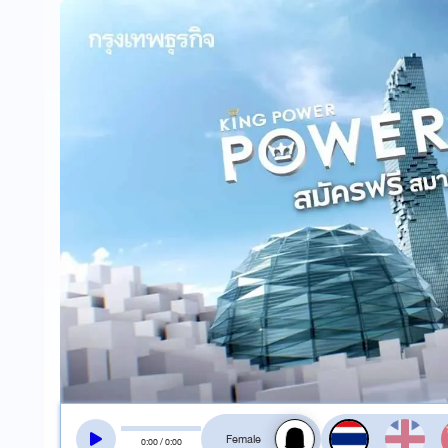
สลับเสียงอ่าน
0
:
00
/
0
:
00