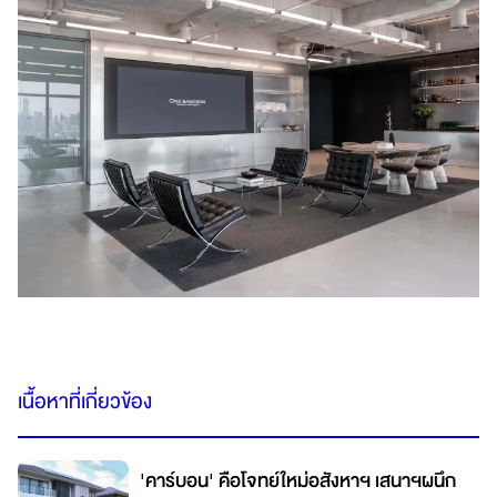
เนื้อหาที่เกี่ยวข้อง
'คาร์บอน' คือโจทย์ใหม่อสังหาฯ เสนาฯผนึก