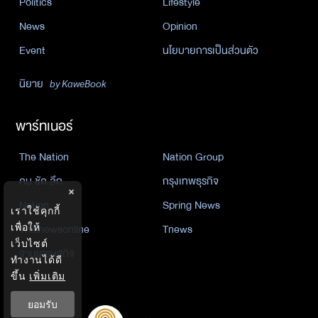
Politics
Lifestyle
News
Opinion
Event
นโยบายการเป็นส่วนตัว
นิยาย
by KaweBook
พาร์ทเนอร์
The Nation
Nation Group
คม ชัด ลึก
กรุงเทพธุรกิจ
×
Nation
Spring News
เราใช้คุกกี้
Thainewsonline
Tnews
เพื่อให้
เว็บไซต์
ฐานเศรษฐกิจ
ทำงานได้ดี
ขึ้น
เพิ่มเติม
ยอมรับ