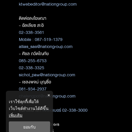
ktwebeditor@nationgroup.com
ติดต่อลงโฆษณา
- อัลเลียซ สะอิ
02-338-3561
Mobile : 087-519-1379
allias_sae@nationgroup.com
- ศิชล ภวัตโณทัย
085-255-6753
02-338-3325
sichol_paw@nationgroup.com
- เชลงพจน์ บุญซื่อ
081-934-2937
×
chalengpot@nationgroup.com
เราใช้คุกกี้เพื่อให้
เว็บไซต์ทำงานได้ดีขึ้น
สมัครสมาชิก
ติดต่อเบอร์ 02-338-3000
เพิ่มเติม
ติดต่อ Media Partners
ยอมรับ
- เมธิกา เมธาพิทักษ์