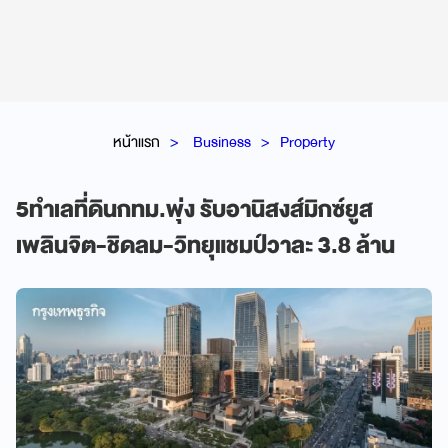
หน้าแรก
Business
Property
5ทำเลที่ดินกทม.พุ่ง รับอานิสงส์มิกซ์ยูส
เพลินจิต-ชิดลม-วิทยุแชมป์วาละ 3.8 ล้าน