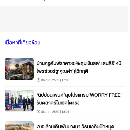
เนื้อหาที่เกี่ยวข้อง
บ้านหรูดัมพ์ราคา30%ตุนเงินสด‘แสนสิริ’หนี
ไพรซ์วอร์ชู‘คุณค่า’สู้วิกฤติ
06 ส.ค. 2569 | 17:00
‘นิปปอนเพนต์’ลุยโปรแกรม'WORRY FREE'
รับตลาดรีโนเวตโตแรง
06 ส.ค. 2569 | 13:21
700 ล้านเดิมพันบางนา วัธนเวคินปักหมุด