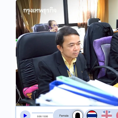
สลับเสียงอ่าน
0
:
00
/
0
:
00