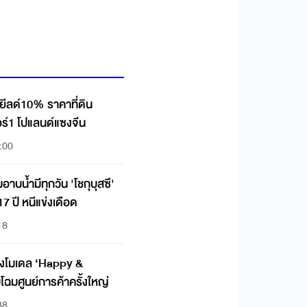
ยีลด์10% ราคาที่ดิน
อร์1 โปแลนด์แซงจีน
:00
มีทุกวัน 'โชกุบุสซึ'
 ปี หนีแข่งเดือด
18
โฉมศูนย์การค้าครั้งใหญ่
38