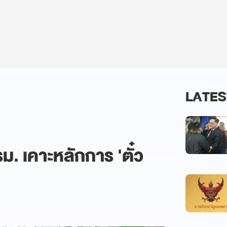
LATES
รม. เคาะหลักการ 'ตั๋ว