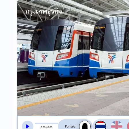
สลับเสียงอ่าน
0
:
00
/
0
:
00