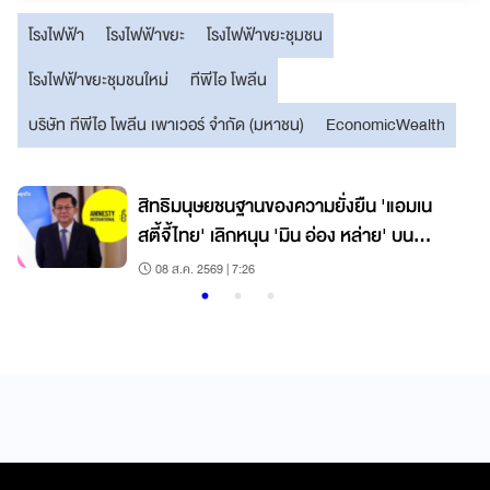
โรงไฟฟ้า
โรงไฟฟ้าขยะ
โรงไฟฟ้าขยะชุมชน
โรงไฟฟ้าขยะชุมชนใหม่
ทีพีไอ โพลีน
บริษัท ทีพีไอ โพลีน เพาเวอร์ จำกัด (มหาชน)
EconomicWealth
า
สิทธิมนุษยชนฐานของความยั่งยืน 'แอมเน
สตี้จี้ไทย' เลิกหนุน 'มิน อ่อง หล่าย' บน
คราบเลือดเมียนมา
08 ส.ค. 2569 | 7:26