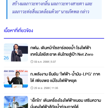
สร้างมลภาวะทางกลิ่น มลภาวะทางสายตา และ
มลภาวะต่อสิ่งแวดล้อมด้วย" นายภัคพล กล่าว
เนื้อหาที่เกี่ยวข้อง
กฟผ. เดินหน้าโซลาร์ลอยน้ำ โรงไฟฟ้า
เทคโนโลยีสะอาด ดันไทยสู่เป้า Net Zero
03 ธ.ค. 2568 | 5:37
ก.พลังงาน ยืนยัน 'ไฟฟ้า-น้ำมัน-LPG' ภาค
ใต้ เพียงพอ แม้โรงไฟฟ้าหยุด
25 พ.ย. 2568 | 11:35
'เอ็กโก' เดินเครื่องโรงไฟฟ้าขนอม เสริมความ
มั่นคงไฟฟ้าสู้ภัยน้ำท่วมภาคใต้