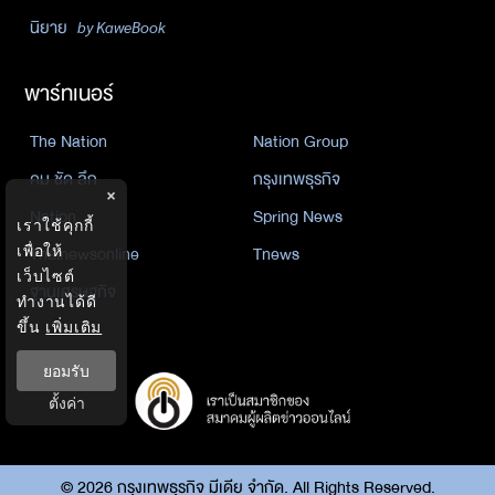
นิยาย
by KaweBook
พาร์ทเนอร์
The Nation
Nation Group
คม ชัด ลึก
กรุงเทพธุรกิจ
×
Nation
Spring News
เราใช้คุกกี้
เพื่อให้
Thainewsonline
Tnews
เว็บไซต์
ฐานเศรษฐกิจ
ทำงานได้ดี
ขึ้น
เพิ่มเติม
ยอมรับ
ตั้งค่า
©
2026
กรุงเทพธุรกิจ มีเดีย จำกัด. All Rights Reserved.