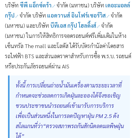
บริษัท
ซีพี แอ็กซ์ตร้า
จำกัด (มหาชน) บริษัท
เดอะมอลล์
กรุ๊ป
จำกัด บริษัท
แอดวานส์ อินโฟร์เซอร์วิส
จำกัด
(มหาชน) และบริษัท
บีทีเอส กรุ๊ป โฮลดิ้งส์
จำกัด
(มหาชน) ในการให้สิทธิการจอดรถยนต์ฟรีเพิ่มเติมในห้าง
เซ็นทรัล The mall และโลตัส ได้รับบัตรกำนัลค่าโดยสาร
รถไฟฟ้า BTS และส่วนลดราคาสำหรับการซื้อ พ.ร.บ. รถยนต์
หรือประกันภัยรถยนต์ผ่าน AIS
ทั้งนี้ การเปลี่ยนถ่ายน้ำมันเครื่องตามระยะเวลาที่
กำหนดจะช่วยลดการเกิดฝุ่นละอองได้จึงขอเชิญ
ชวนประชาชนนำรถยนต์เข้ามารับการบริการ
เพื่อเป็นส่วนหนึ่งในการลดปัญหาฝุ่น PM 2.5 ดัง
สโลแกนที่ว่า“ตรวจสภาพรถกันสักนิดลดมลพิษฝุ่น
ได้”