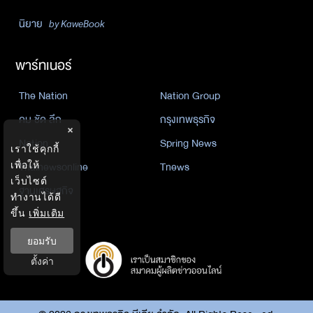
นิยาย
by KaweBook
พาร์ทเนอร์
The Nation
Nation Group
คม ชัด ลึก
กรุงเทพธุรกิจ
×
Nation
Spring News
เราใช้คุกกี้
เพื่อให้
Thainewsonline
Tnews
เว็บไซต์
ฐานเศรษฐกิจ
ทำงานได้ดี
ขึ้น
เพิ่มเติม
ยอมรับ
ตั้งค่า