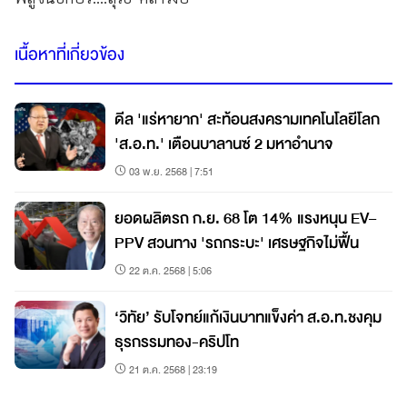
เนื้อหาที่เกี่ยวข้อง
ดีล 'แร่หายาก' สะท้อนสงครามเทคโนโลยีโลก
'ส.อ.ท.' เตือนบาลานซ์ 2 มหาอำนาจ
03 พ.ย. 2568 | 7:51
ยอดผลิตรถ ก.ย. 68 โต 14% แรงหนุน EV–
PPV สวนทาง 'รถกระบะ' เศรษฐกิจไม่ฟื้น
22 ต.ค. 2568 | 5:06
‘วิทัย’ รับโจทย์แก้เงินบาทแข็งค่า ส.อ.ท.ชงคุม
ธุรกรรมทอง-คริปโท
21 ต.ค. 2568 | 23:19