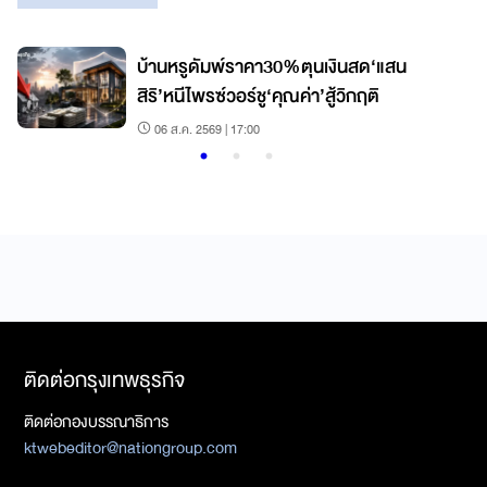
บ้านหรูดัมพ์ราคา30%ตุนเงินสด‘แสน
สิริ’หนีไพรซ์วอร์ชู‘คุณค่า’สู้วิกฤติ
06 ส.ค. 2569 | 17:00
ติดต่อกรุงเทพธุรกิจ
ติดต่อกองบรรณาธิการ
ktwebeditor@nationgroup.com