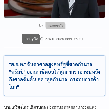
By
กรุงเทพธุรกิจ
เศรษฐกิจ
05 พ.ย. 2025 เวลา 9:50 น.
"ส.อ.ท." จับตาศาลสูงสหรัฐชี้ขาดอำนาจ
"ทรัมป์" ออกภาษีตอบโต้ศุลกากร เอกชนหวัง
อิงศาลชั้นต้น ลด "ดุลอำนาจ–กระทบการค้า
โลก"
นายเกรียงไกร เธียรนุกุล
ประธานสภาอุตสาหกรรมแห่ง