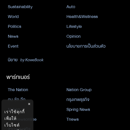
Sustainability
Auto
World
Health&Wellness
Politics
Lifestyle
News
Opinion
Event
นโยบายการเป็นส่วนตัว
นิยาย
by KaweBook
พาร์ทเนอร์
The Nation
Nation Group
คม ชัด ลึก
กรุงเทพธุรกิจ
×
Nation
Spring News
เราใช้คุกกี้
Thainewsonline
Tnews
เพื่อให้
เว็บไซต์
ฐานเศรษฐกิจ