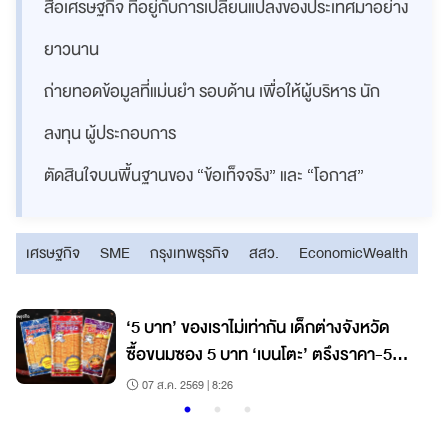
สื่อเศรษฐกิจ ที่อยู่กับการเปลี่ยนแปลงของประเทศมาอย่าง
ยาวนาน
ถ่ายทอดข้อมูลที่แม่นยำ รอบด้าน เพื่อให้ผู้บริหาร นัก
ลงทุน ผู้ประกอบการ
ตัดสินใจบนพื้นฐานของ “ข้อเท็จจริง” และ “โอกาส”
เศรษฐกิจ
SME
กรุงเทพธุรกิจ
สสว.
EconomicWealth
‘5 บาท’ ของเราไม่เท่ากัน เด็กต่างจังหวัด
ซื้อขนมซอง 5 บาท ‘เบนโตะ’ ตรึงราคา-50
สตางค์ก็ขึ้นไม่ได้
07 ส.ค. 2569 | 8:26