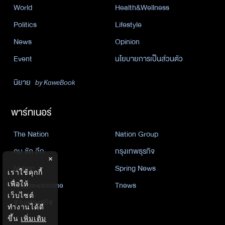
World
Health&Wellness
Politics
Lifestyle
News
Opinion
Event
นโยบายการเป็นส่วนตัว
นิยาย
by KaweBook
พาร์ทเนอร์
The Nation
Nation Group
คม ชัด ลึก
กรุงเทพธุรกิจ
×
Nation
Spring News
เราใช้คุกกี้
เพื่อให้
Thainewsonline
Tnews
เว็บไซต์
ฐานเศรษฐกิจ
ทำงานได้ดี
ขึ้น
เพิ่มเติม