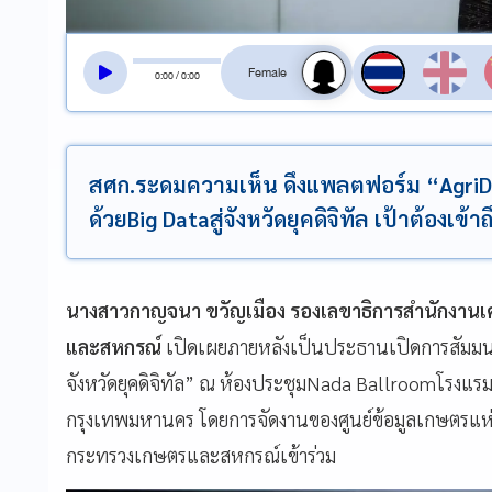
สลับเสียงอ่าน
0
:
00
/
0
:
00
สศก.ระดมความเห็น ดึงแพลตฟอร์ม “AgriD
ด้วยBig Dataสู่จังหวัดยุคดิจิทัล เป้าต้องเข้
นางสาวกาญจนา ขวัญเมือง รองเลขาธิการสำนักงาน
และสหกรณ์
เปิดเผยภายหลังเป็นประธานเปิดการสัมมนาเร
จังหวัดยุคดิจิทัล” ณ ห้องประชุมNada Ballroomโรงแรม
กรุงเทพมหานคร โดยการจัดงานของศูนย์ข้อมูลเกษตรแห่ง
กระทรวงเกษตรและสหกรณ์เข้าร่วม