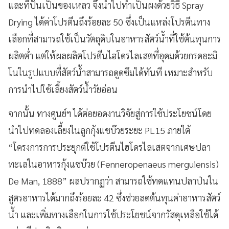
และที่ปั่นเป็นของเหลว จึงนำไปทำเป็นผงด้วยวิธี Spray
Drying ได้ค่าโปรตีนถึงร้อยละ 50 ซึ่งเป็นแหล่งโปรตีนทาง
เลือกที่สามารถใช้เป็นวัตถุดิบในอาหารสัตว์น้ำที่ใช้ต้นทุนการ
ผลิตต่ำ แต่ให้ผลผลิตโปรตีนไฮโดรไลเสตที่อุดมด้วยกรดอะมิ
โนในรูปแบบที่สัตว์น้ำสามารถดูดซึมได้ทันที เหมาะสำหรับ
การนำไปใช้เลี้ยงสัตว์น้ำวัยอ่อน
จากนั้น ทางศูนย์ฯ ได้ต่อยอดงานวิจัยสู่การใช้ประโยชน์โดย
นำไปทดลองเลี้ยงในลูกกุ้งแชบ๊วยระยะ PL15 ภายใต้
“โครงการการประยุกต์ใช้โปรตีนไฮโดรไลเสตจากเศษปลา
ทะเลในอาหารกุ้งแชบ๊วย (Fenneropenaeus merguiensis)
De Man, 1888” ผลปรากฏว่า สามารถใช้ทดแทนปลาป่นใน
สูตรอาหารได้มากถึงร้อยละ 42 ซึ่งช่วยลดต้นทุนค่าอาหารสัตว์
น้ำ และเพิ่มทางเลือกในการใช้ประโยชน์จากวัสดุเหลือใช้ได้