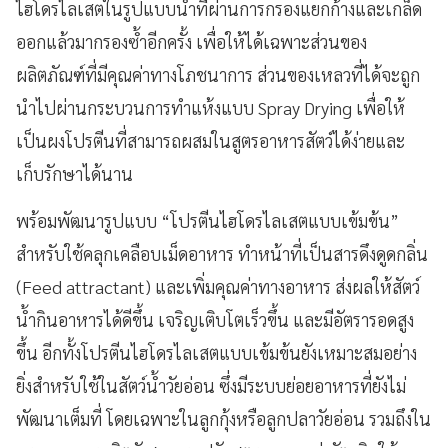
ไฮโดรไลเสตในรูปแบบน้ำที่ผ่านการกรองแยกก้างและเกล็ด
ออกแล้วมากรองซ้ำอีกครั้ง เพื่อให้ได้เฉพาะส่วนของ
ผลิตภัณฑ์ที่มีคุณค่าทางโภชนาการ ส่วนของเหลวที่ได้จะถูก
นำไปผ่านกระบวนการทำแห้งแบบ Spray Drying เพื่อให้
เป็นผงโปรตีนที่สามารถผสมในสูตรอาหารสัตว์ได้ง่ายและ
เก็บรักษาได้นาน
พร้อมพัฒนารูปแบบ “โปรตีนไฮโดรไลเสตแบบเข้มข้น”
สำหรับใช้คลุกเคลือบเม็ดอาหาร ทำหน้าที่เป็นสารดึงดูดกลิ่น
(Feed attractant) และเพิ่มคุณค่าทางอาหาร ส่งผลให้สัตว์
น้ำกินอาหารได้ดีขึ้น เจริญเติบโตเร็วขึ้น และมีอัตรารอดสูง
ขึ้น อีกทั้งโปรตีนไฮโดรไลเสตแบบเข้มข้นยังเหมาะสมอย่าง
ยิ่งสำหรับใช้ในสัตว์น้ำวัยอ่อน ซึ่งมีระบบย่อยอาหารที่ยังไม่
พัฒนาเต็มที่ โดยเฉพาะในลูกกุ้งหรือลูกปลาวัยอ่อน รวมถึงใน