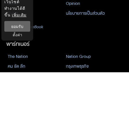
เว็บไซต์
News
Opinion
ทำงานได้ดี
Event
นโยบายการเป็นส่วนตัว
ขึ้น
เพิ่มเติม
นิยาย
ยอมรับ
by KaweBook
ตั้งค่า
พาร์ทเนอร์
The Nation
Nation Group
คม ชัด ลึก
กรุงเทพธุรกิจ
Nation
Spring News
Thainewsonline
Tnews
ฐานเศรษฐกิจ