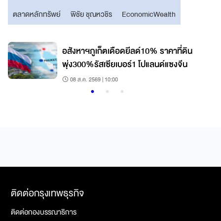
ตลาดหลักทรัพย์
พิชัย ชุณหวชิร
EconomicWealth
ง
อสังหาฯภูเก็ตเดือดยีลด์10% ราคาที่ดิน
พุ่ง300%รัสเซียเบอร์1 โปแลนด์แซงจีน
08 ส.ค. 2569 | 10:00
ติดต่อกรุงเทพธุรกิจ
ติดต่อกองบรรณาธิการ