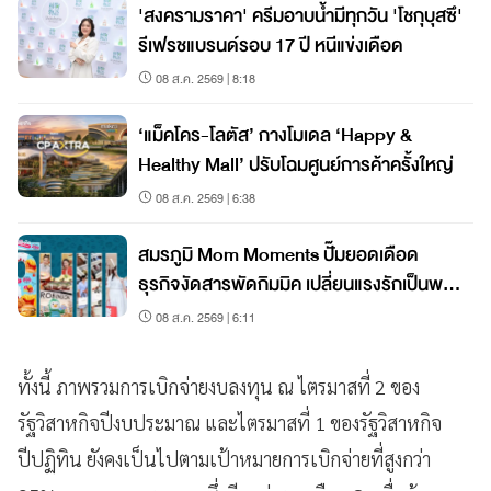
'สงครามราคา' ครีมอาบน้ำมีทุกวัน 'โชกุบุสซึ'
รีเฟรชแบรนด์รอบ 17 ปี หนีแข่งเดือด
08 ส.ค. 2569 | 8:18
‘แม็คโคร-โลตัส’ กางโมเดล ‘Happy &
Healthy Mall’ ปรับโฉมศูนย์การค้าครั้งใหญ่
08 ส.ค. 2569 | 6:38
สมรภูมิ Mom Moments ปั๊มยอดเดือด
ธุรกิจงัดสารพัดกิมมิค เปลี่ยนแรงรักเป็นพลัง
ช้อป!
08 ส.ค. 2569 | 6:11
ทั้งนี้ ภาพรวมการเบิกจ่ายงบลงทุน ณ ไตรมาสที่ 2 ของ
รัฐวิสาหกิจปีงบประมาณ และไตรมาสที่ 1 ของรัฐวิสาหกิจ
ปีปฏิทิน ยังคงเป็นไปตามเป้าหมายการเบิกจ่ายที่สูงกว่า