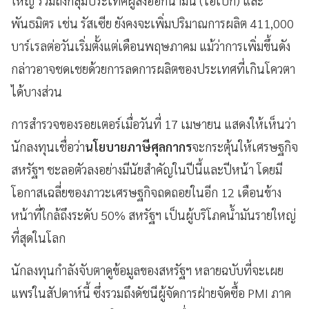
ใหญ่ รวมถึงกลุ่มประเทศผู้ส่งออกน้ำมัน (โอเปก) และ
พันธมิตร เช่น รัสเซีย ยังคงจะเพิ่มปริมาณการผลิต 411,000
บาร์เรลต่อวันเริ่มตั้งแต่เดือนพฤษภาคม แม้ว่าการเพิ่มขึ้นดัง
กล่าวอาจชดเชยด้วยการลดการผลิตของประเทศที่เกินโควตา
ได้บางส่วน
การสำรวจของรอยเตอร์เมื่อวันที่ 17 เมษายน แสดงให้เห็นว่า
นักลงทุนเชื่อว่า
นโยบายภาษีศุลกากร
จะกระตุ้นให้เศรษฐกิจ
สหรัฐฯ ชะลอตัวลงอย่างมีนัยสำคัญในปีนี้และปีหน้า โดยมี
โอกาสเฉลี่ยของภาวะเศรษฐกิจถดถอยในอีก 12 เดือนข้าง
หน้าที่ใกล้ถึงระดับ 50% สหรัฐฯ เป็นผู้บริโภคน้ำมันรายใหญ่
ที่สุดในโลก
นักลงทุนกำลังจับตาดูข้อมูลของสหรัฐฯ หลายฉบับที่จะเผย
แพร่ในสัปดาห์นี้ ซึ่งรวมถึงดัชนีผู้จัดการฝ่ายจัดซื้อ PMI ภาค