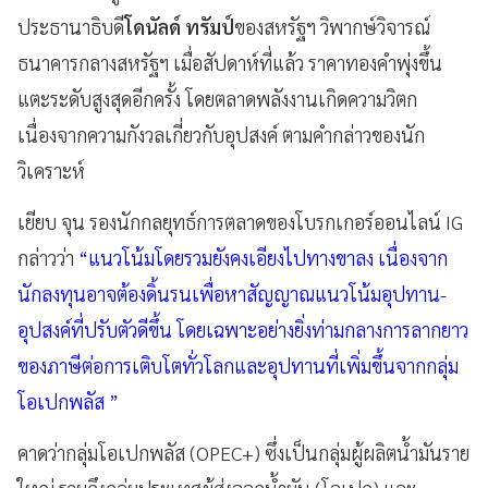
ประธานาธิบดี
โดนัลด์ ทรัมป์
ของสหรัฐฯ วิพากษ์วิจารณ์
ธนาคารกลางสหรัฐฯ เมื่อสัปดาห์ที่แล้ว ราคาทองคำพุ่งขึ้น
แตะระดับสูงสุดอีกครั้ง โดยตลาดพลังงานเกิดความวิตก
เนื่องจากความกังวลเกี่ยวกับอุปสงค์ ตามคำกล่าวของนัก
วิเคราะห์
เยียบ จุน รองนักกลยุทธ์การตลาดของโบรกเกอร์ออนไลน์ IG
กล่าวว่า
“แนวโน้มโดยรวมยังคงเอียงไปทางขาลง เนื่องจาก
นักลงทุนอาจต้องดิ้นรนเพื่อหาสัญญาณแนวโน้มอุปทาน-
อุปสงค์ที่ปรับตัวดีขึ้น โดยเฉพาะอย่างยิ่งท่ามกลางการลากยาว
ของภาษีต่อการเติบโตทั่วโลกและอุปทานที่เพิ่มขึ้นจากกลุ่ม
โอเปกพลัส ”
คาดว่ากลุ่มโอเปกพลัส (OPEC+) ซึ่งเป็นกลุ่มผู้ผลิตน้ำมันราย