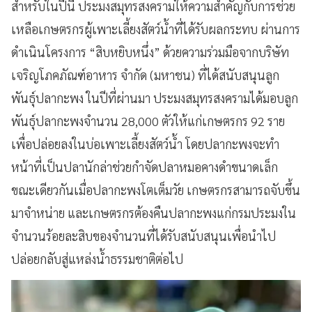
สำหรับในปีนี้ ประมงสมุทรสงครามให้ความสำคัญกับการช่วย
เหลือเกษตรกรผู้เพาะเลี้ยงสัตว์น้ำที่ได้รับผลกระทบ ผ่านการ
ดำเนินโครงการ “สิบหยิบหนึ่ง” ด้วยความร่วมมือจากบริษัท
เจริญโภคภัณฑ์อาหาร จำกัด (มหาชน) ที่ได้สนับสนุนลูก
พันธุ์ปลากะพง ในปีที่ผ่านมา ประมงสมุทรสงครามได้มอบลูก
พันธุ์ปลากะพงจำนวน 28,000 ตัวให้แก่เกษตรกร 92 ราย
เพื่อปล่อยลงในบ่อเพาะเลี้ยงสัตว์น้ำ โดยปลากะพงจะทำ
หน้าที่เป็นปลานักล่าช่วยกำจัดปลาหมอคางดำขนาดเล็ก
ขณะเดียวกันเมื่อปลากะพงโตเต็มวัย เกษตรกรสามารถจับขึ้น
มาจำหน่าย และเกษตรกรต้องคืนปลากะพงแก่กรมประมงใน
จำนวนร้อยละสิบของจำนวนที่ได้รับสนับสนุนเพื่อนำไป
ปล่อยกลับสู่แหล่งน้ำธรรมชาติต่อไป