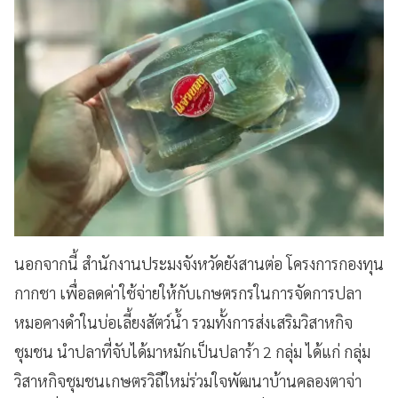
นอกจากนี้ สำนักงานประมงจังหวัดยังสานต่อ โครงการกองทุน
กากชา เพื่อลดค่าใช้จ่ายให้กับเกษตรกรในการจัดการปลา
หมอคางดำในบ่อเลี้ยงสัตว์น้ำ รวมทั้งการส่งเสริมวิสาหกิจ
ชุมชน นำปลาที่จับได้มาหมักเป็นปลาร้า 2 กลุ่ม ได้แก่ กลุ่ม
วิสาหกิจชุมชนเกษตรวิถีใหม่ร่วมใจพัฒนาบ้านคลองตาจ่า