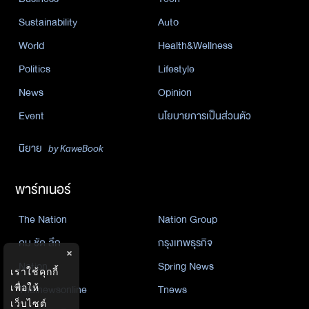
Sustainability
Auto
World
Health&Wellness
Politics
Lifestyle
News
Opinion
Event
นโยบายการเป็นส่วนตัว
นิยาย
by KaweBook
พาร์ทเนอร์
The Nation
Nation Group
คม ชัด ลึก
กรุงเทพธุรกิจ
×
Nation
Spring News
เราใช้คุกกี้
Thainewsonline
Tnews
เพื่อให้
เว็บไซต์