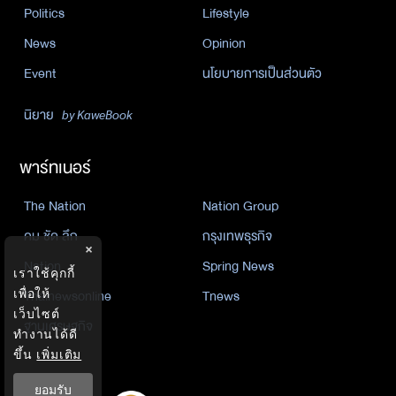
Politics
Lifestyle
News
Opinion
Event
นโยบายการเป็นส่วนตัว
นิยาย
by KaweBook
พาร์ทเนอร์
The Nation
Nation Group
คม ชัด ลึก
กรุงเทพธุรกิจ
×
Nation
Spring News
เราใช้คุกกี้
Thainewsonline
Tnews
เพื่อให้
เว็บไซต์
ฐานเศรษฐกิจ
ทำงานได้ดี
ขึ้น
เพิ่มเติม
ยอมรับ