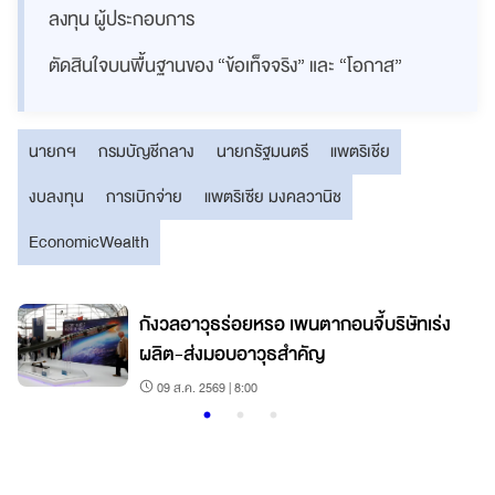
ลงทุน ผู้ประกอบการ
ตัดสินใจบนพื้นฐานของ “ข้อเท็จจริง” และ “โอกาส”
นายกฯ
กรมบัญชีกลาง
นายกรัฐมนตรี
แพตริเชีย
งบลงทุน
การเบิกจ่าย
แพตริเซีย มงคลวานิช
EconomicWealth
กังวลอาวุธร่อยหรอ เพนตากอนจี้บริษัทเร่ง
ผลิต-ส่งมอบอาวุธสำคัญ
09 ส.ค. 2569 | 8:00