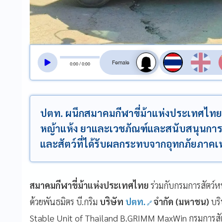
สลับเสียงอ่าน
0
:
00
/
0
:
00
ปตท. ผนึกสมาคมกีฬาขี่ม้าแห่งประเทศไท
หญ้าแห้ง ยาและเวชภัณฑ์และสนับสนุนการเคล
และสัตว์ที่ได้รับผลกระทบจากอุทกภัยภาคเ
สมาคมกีฬาขี่ม้าแห่งประเทศไทย
ร่วมกับกรมการสัตว์
ด้วยพันธมิตร บี.กริม
บริษัท
ปตท.
จำกัด (มหาชน)
บริ
Stable Unit of Thailand B.GRIMM MaxWin กรมการสั