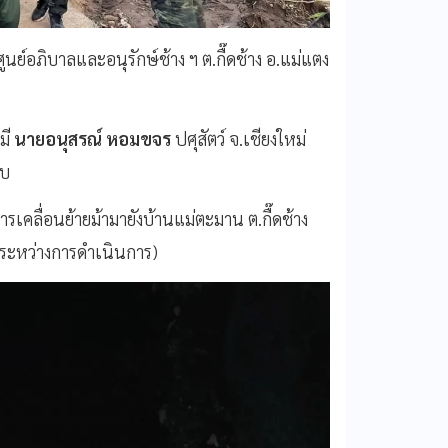
์อภิบาลและอนุรักษ์ช้าง ฯ ต.กื๊ดช้าง อ.แม่แตง
มี
นายอนุสรณ์ หอมขจร
ปศุสัตว์ จ.เชียงใหม่
อบ
รเคลื่อนย้ายม้ามายังบ้านแม่ตะมาน ต.กื๊ดช้าง
ยู่ระหว่างการดำเนินการ)