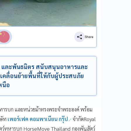
Share
ย และพันธมิตร สนับสนุนอาหารและ
ื่อนย้ายพื้นที่ให้กับผู้ประสบภัย
หนือ
หทารบก และหน่วยม้าทรงพระจำพระองค์ พร้อม
ษัท
เพอร์เฟค คอมพาเนียน กรุ๊ป
จำกัดRoyal
ตว์ทหารบก HorseMove Thailand กองพันสัตว์