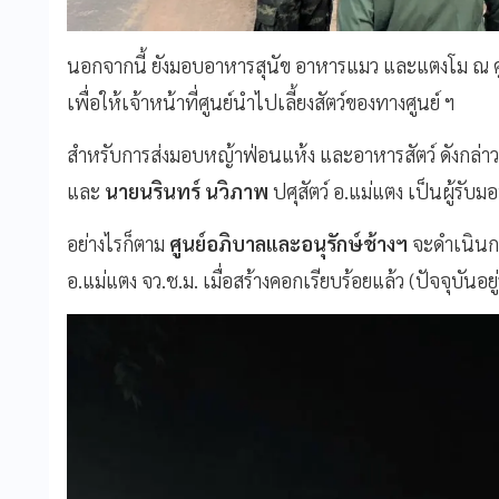
นอกจากนี้ ยังมอบอาหารสุนัข อาหารแมว และแตงโม ณ ศูนย
เพื่อให้เจ้าหน้าที่ศูนย์นำไปเลี้ยงสัตว์ของทางศูนย์ ฯ
สำหรับการส่งมอบหญ้าฟ่อนแห้ง และอาหารสัตว์ ดังกล่าว
และ
นายนรินทร์ นวิภาพ
ปศุสัตว์ อ.แม่แตง เป็นผู้รับม
อย่างไรก็ตาม
ศูนย์อภิบาลและอนุรักษ์ช้างฯ
จะดำเนินกา
อ.แม่แตง จว.ช.ม. เมื่อสร้างคอกเรียบร้อยแล้ว (ปัจจุบันอ