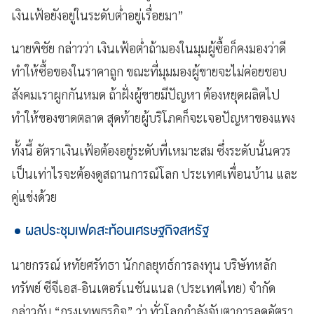
เงินเฟ้อยังอยู่ในระดับต่ำอยู่เรื่อยมา”
นายพิชัย กล่าวว่า เงินเฟ้อต่ำถ้ามองในมุมผู้ซื้อก็คงมองว่าดี
ทำให้ซื้อของในราคาถูก ขณะที่มุมมองผู้ขายจะไม่ค่อยชอบ
สังคมเราผูกกันหมด ถ้าฝั่งผู้ขายมีปัญหา ต้องหยุดผลิตไป
ทำให้ของขาดตลาด สุดท้ายผู้บริโภคก็จะเจอปัญหาของแพง
ทั้งนี้ อัตราเงินเฟ้อต้องอยู่ระดับที่เหมาะสม ซึ่งระดับนั้นควร
เป็นเท่าไรจะต้องดูสถานการณ์โลก ประเทศเพื่อนบ้าน และ
คู่แข่งด้วย
ผลประชุมเฟดสะท้อนเศรษฐกิจสหรัฐ
นายกรรณ์ หทัยศรัทธา นักกลยุทธ์การลงทุน บริษัทหลัก
ทรัพย์ ซีจีเอส-อินเตอร์เนชันแนล (ประเทศไทย) จำกัด
กล่าวกับ “กรุงเทพธุรกิจ” ว่า ทั่วโลกกำลังจับตาการลดอัตรา