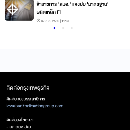
ข้าราชการ 'สมอ.' แจงปม 'มาตรฐาน'
ผลิตเหล็ก FI
07 ส.ค. 2569 | 11:37
ติดต่อกรุงเทพธุรกิจ
ติดต่อกองบรรณาธิการ
ktwebeditor@nationgroup.com
ติดต่อลงโฆษณา
- อัลเลียซ สะอิ