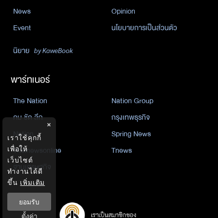
News
Opinion
Event
นโยบายการเป็นส่วนตัว
นิยาย
by KaweBook
พาร์ทเนอร์
The Nation
Nation Group
คม ชัด ลึก
กรุงเทพธุรกิจ
×
Nation
Spring News
เราใช้คุกกี้
Thainewsonline
Tnews
เพื่อให้
เว็บไซต์
ฐานเศรษฐกิจ
ทำงานได้ดี
ขึ้น
เพิ่มเติม
ยอมรับ
ตั้งค่า