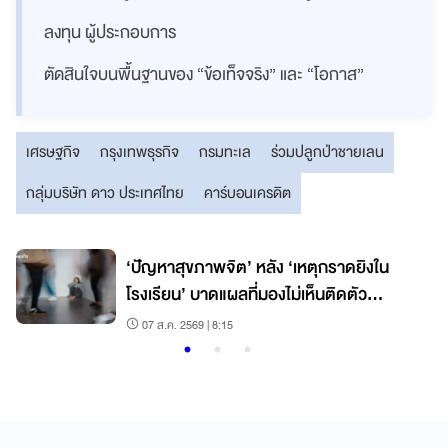
ลงทุน ผู้ประกอบการ
ตัดสินใจบนพื้นฐานของ “ข้อเท็จจริง” และ “โอกาส”
เศรษฐกิจ
กรุงเทพธุรกิจ
กรมทะเล
ร่วมปลูกป่าชายเลน
กลุ่มบริษัท ดาว ประเทศไทย
คาร์บอนเครดิต
น
‘ปัญหาสุขภาพจิต’ หลัง ‘เหตุกราดยิงใน
โรงเรียน’ บาดแผลที่มองไม่เห็นติดตัว
‘เหยื่อ’ ตลอดชีวิต
07 ส.ค. 2569 | 8:15