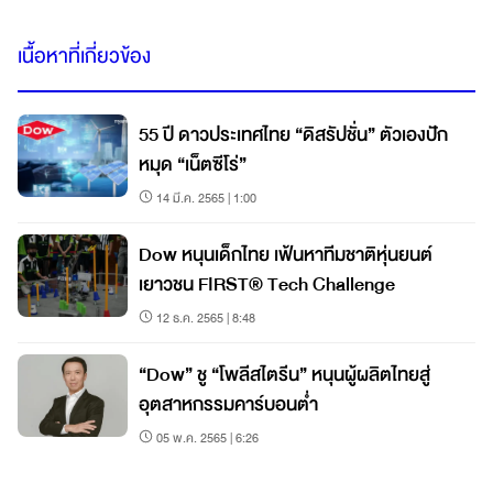
เนื้อหาที่เกี่ยวข้อง
55 ปี ดาวประเทศไทย “ดิสรัปชั่น” ตัวเองปัก
หมุด “เน็ตซีโร่”
14 มี.ค. 2565 | 1:00
Dow หนุนเด็กไทย เฟ้นหาทีมชาติหุ่นยนต์
เยาวชน FIRST® Tech Challenge
12 ธ.ค. 2565 | 8:48
“Dow” ชู “โพลีสไตรีน” หนุนผู้ผลิตไทยสู่
อุตสาหกรรมคาร์บอนต่ำ
05 พ.ค. 2565 | 6:26