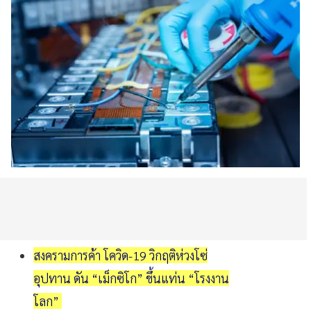
สงครามการค้า โควิด-19 วิกฤติห่วงโซ่
อุปทาน ดัน “เม็กซิโก” ขึ้นแท่น “โรงงาน
โลก”