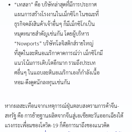
“เทสลา” คือ บริษัทล่าสุดที่มีการประกาศ
แผนการสร้างโรงงานในเม็กซิโก ในขณะที่
ธุรกิจคลังสินค้าเจ้าอื่นๆ ก็มีเม็กซิโกเป็น
หมุดหมายสำคัญเช่นกัน โดยผู้บริหาร
“Nowports” บริษัทโลจิสติกส์รายใหญ่
ที่สุดในละตินอเมริกาคาดการณ์ว่า เม็กซิโกมี
แนวโน้มการเติบโตอีกมาก รวมถึงประเท
ศอื่นๆ ในแถบละตินอเมริกาเองก็กำลังเนื้อ
หอม-ดึงดูดนักลงทุนเช่นกัน
หากผลสะเทือนจากเหตุการณ์ฝุ่นตลบสงครามการค้าจีน-
สหรัฐ คือ การย้ายฐานผลิตจากจีนสู่เอเชียตะวันออกเฉียงใต้
แรงกระเพื่อมของโควิด-19 ก็คือการมาถึงของแนวคิด