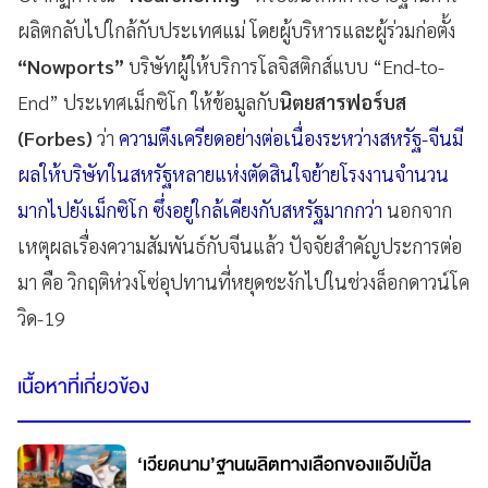
ผลิตกลับไปใกล้กับประเทศแม่ โดยผู้บริหารและผู้ร่วมก่อตั้ง
“Nowports”
บริษัทผู้ให้บริการโลจิสติกส์แบบ “End-to-
End” ประเทศเม็กซิโก ให้ข้อมูลกับ
นิตยสารฟอร์บส
(Forbes)
ว่า
ความตึงเครียดอย่างต่อเนื่องระหว่างสหรัฐ-จีนมี
ผลให้บริษัทในสหรัฐหลายแห่งตัดสินใจย้ายโรงงานจำนวน
มากไปยังเม็กซิโก ซึ่งอยู่ใกล้เคียงกับสหรัฐมากกว่า
นอกจาก
เหตุผลเรื่องความสัมพันธ์กับจีนแล้ว ปัจจัยสำคัญประการต่อ
มา คือ วิกฤติห่วงโซ่อุปทานที่หยุดชะงักไปในช่วงล็อกดาวน์โค
วิด-19
เนื้อหาที่เกี่ยวข้อง
‘เวียดนาม’ฐานผลิตทางเลือกของแอ๊ปเปิ้ล