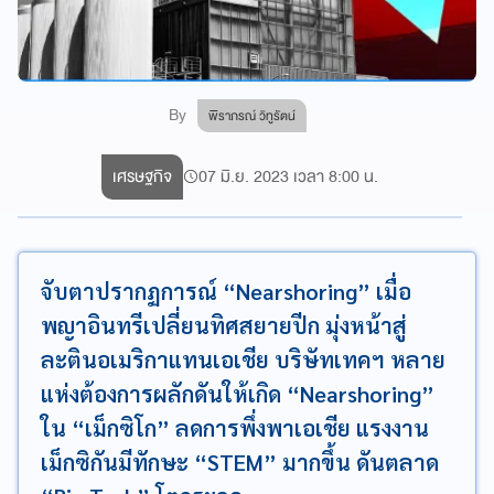
By
พิราภรณ์ วิทูรัตน์
เศรษฐกิจ
07 มิ.ย. 2023 เวลา 8:00 น.
จับตาปรากฏการณ์ “Nearshoring” เมื่อ
พญาอินทรีเปลี่ยนทิศสยายปีก มุ่งหน้าสู่
ละตินอเมริกาแทนเอเชีย บริษัทเทคฯ หลาย
แห่งต้องการผลักดันให้เกิด “Nearshoring”
ใน “เม็กซิโก” ลดการพึ่งพาเอเชีย แรงงาน
เม็กซิกันมีทักษะ “STEM” มากขึ้น ดันตลาด