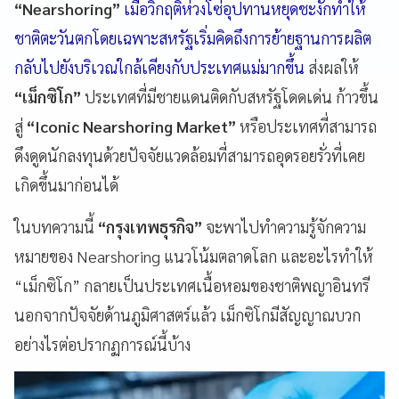
“Nearshoring”
เมื่อวิกฤติห่วงโซ่อุปทานหยุดชะงักทำให้
ชาติตะวันตกโดยเฉพาะสหรัฐเริ่มคิดถึงการย้ายฐานการผลิต
กลับไปยังบริเวณใกล้เคียงกับประเทศแม่มากขึ้น
ส่งผลให้
“เม็กซิโก”
ประเทศที่มีชายแดนติดกับสหรัฐโดดเด่น ก้าวขึ้น
สู่
“Iconic Nearshoring Market”
หรือประเทศที่สามารถ
ดึงดูดนักลงทุนด้วยปัจจัยแวดล้อมที่สามารถอุดรอยรั่วที่เคย
เกิดขึ้นมาก่อนได้
ในบทความนี้
“กรุงเทพธุรกิจ”
จะพาไปทำความรู้จักความ
หมายของ Nearshoring แนวโน้มตลาดโลก และอะไรทำให้
“เม็กซิโก” กลายเป็นประเทศเนื้อหอมของชาติพญาอินทรี
นอกจากปัจจัยด้านภูมิศาสตร์แล้ว เม็กซิโกมีสัญญาณบวก
อย่างไรต่อปรากฏการณ์นี้บ้าง