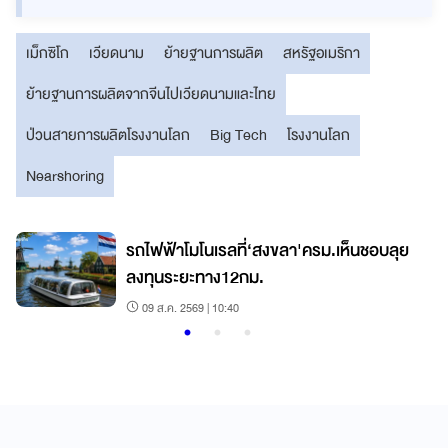
เม็กซิโก
เวียดนาม
ย้ายฐานการผลิต
สหรัฐอเมริกา
ย้ายฐานการผลิตจากจีนไปเวียดนามและไทย
ป่วนสายการผลิตโรงงานโลก
Big Tech
โรงงานโลก
Nearshoring
รถไฟฟ้าโมโนเรลที่‘สงขลา'ครม.เห็นชอบลุย
ลงทุนระยะทาง12กม.
09 ส.ค. 2569 | 10:40