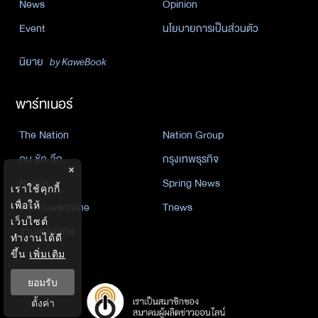
News
Opinion
Event
นโยบายการเป็นส่วนตัว
นิยาย
by KaweBook
พาร์ทเนอร์
The Nation
Nation Group
คม ชัด ลึก
กรุงเทพธุรกิจ
×
Nation
Spring News
เราใช้คุกกี้
Thainewsonline
Tnews
เพื่อให้
เว็บไซต์
ฐานเศรษฐกิจ
ทำงานได้ดี
ขึ้น
เพิ่มเติม
ยอมรับ
ตั้งค่า