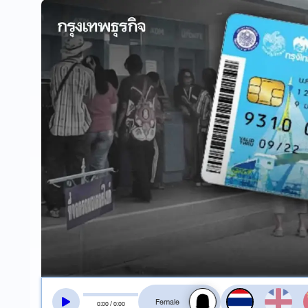
สลับเสียงอ่าน
0
:
00
/
0
:
00