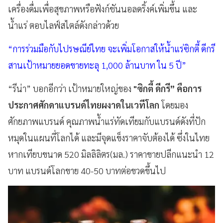
เครื่องดื่มเพื่อสุขภาพหรือฟังก์ชันนอลดริ้งค์เพิ่มขึ้น และ
น้ำแร่ ตอบไลฟ์สไตล์ดังกล่าวด้วย
“การร่วมมือกับไปรษณีย์ไทย จะเพิ่มโอกาสให้น้ำแร่ซิกตี้ ดีกรี
สานเป้าหมายยอดขายทะลุ 1,000 ล้านบาท ใน 5 ปี”
“รีน่า” บอกอีกว่า เป้าหมายใหญ่ของ
"ซิกตี้ ดีกรี” คือการ
ประกาศศักดาแบรนด์ไทยผงาดในเวทีโลก
โดยมอง
ศักยภาพแบรนด์ คุณภาพน้ำแร่ทัดเทียมกับแบรนด์ดังที่ปัก
หมุดในแผนที่โลกได้ และมีจุดแข็งราคาจับต้องได้ ซึ่งในไทย
หากเทียบขนาด 520 มิลลิลิตร(มล.) ราคาขายปลีกแนะนำ 12
บาท แบรนด์โลกขาย 40-50 บาทต่อขวดขึ้นไป