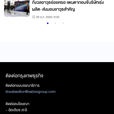
กังวลอาวุธร่อยหรอ เพนตากอนจี้บริษัทเร่ง
ผลิต-ส่งมอบอาวุธสำคัญ
09 ส.ค. 2569 | 8:00
ติดต่อกรุงเทพธุรกิจ
ติดต่อกองบรรณาธิการ
ktwebeditor@nationgroup.com
ติดต่อลงโฆษณา
- อัลเลียซ สะอิ