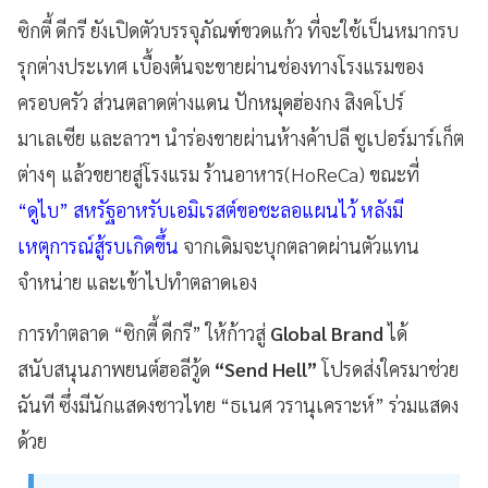
ซิกตี้ ดีกรี ยังเปิดตัวบรรจุภัณฑ์ขวดแก้ว ที่จะใช้เป็นหมากรบ
รุกต่างประเทศ เบื้องต้นจะขายผ่านช่องทางโรงแรมของ
ครอบครัว ส่วนตลาดต่างแดน ปักหมุดฮ่องกง สิงคโปร์
มาเลเซีย และลาวฯ นำร่องขายผ่านห้างค้าปลี ซูเปอร์มาร์เก็ต
ต่างๆ แล้วขยายสู่โรงแรม ร้านอาหาร(HoReCa) ขณะที่
“ดูไบ” สหรัฐอาหรับเอมิเรสต์ขอชะลอแผนไว้ หลังมี
เหตุการณ์สู้รบเกิดขึ้น
จากเดิมจะบุกตลาดผ่านตัวแทน
จำหน่าย และเข้าไปทำตลาดเอง
การทำตลาด “ซิกตี้ ดีกรี” ให้ก้าวสู่
Global Brand
ได้
สนับสนุนภาพยนต์ฮอลีวู้ด
“Send Hell”
โปรดส่งใครมาช่วย
ฉันที ซึ่งมีนักแสดงชาวไทย “ธเนศ วรานุเคราะห์” ร่วมแสดง
ด้วย