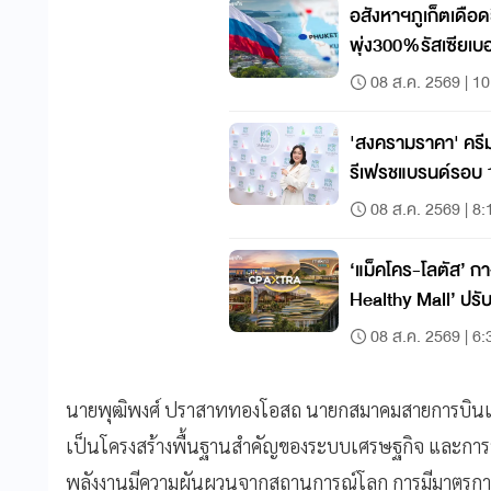
อสังหาฯภูเก็ตเดือด
พุ่ง300%รัสเซียเบ
08 ส.ค. 2569 | 10
'สงครามราคา' ครีมอาบน้ำ
รีเฟรชแบรนด์รอบ 17
08 ส.ค. 2569 | 8:
‘แม็คโคร-โลตัส’ กางโมเดล ‘Happy &
Healthy Mall’ ปรับ
08 ส.ค. 2569 | 6:
นายพุฒิพงศ์ ปราสาททองโอสถ นายกสมาคมสายการบินแห
เป็นโครงสร้างพื้นฐานสำคัญของระบบเศรษฐกิจ และการท่
พลังงานมีความผันผวนจากสถานการณ์โลก การมีมาตรกา