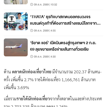
เน้นราคาถูก เริ่ม 60 บาท
09 ส.ค. 2569 | 10:32
‘THATA’ ธุรกิจบาสเกตบอลครบวงจร
แบรนด์ถุงเท้าที่ต้องการสร้างแชมป์โลกจาก
ชลบุรี
09 ส.ค. 2569 | 4:55
‘ริยาด แอร์’ เปิดบินตรงสู่กรุงเทพฯ 2 ก.ย.
69 ลุยขยายเครือข่ายเส้นทางทั่วเอเชีย
09 ส.ค. 2569 | 4:30
ด้าน
ตลาดนักท่องเที่ยวไทย
มีจำนวนรวม 202.37 ล้านคน-
ครั้ง เพิ่มขึ้น 2.7% รายได้ท่องเที่ยว 1,166,761 ล้านบาท
เพิ่มขึ้น 3.69%
เมื่อรวม
รายได้นักท่องเที่ยว
จากทั้งตลาดในและต่างประเทศ
รวม 2,703,335 ล้านบาท ลดลง 1.26%