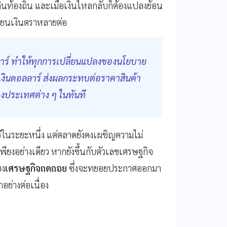
ท้องถิ่น และเมื่อเงินไหลกลับก็ต้องแปลงย้อน
ลี่ยนเงินตราหลายต่อ
อลลาร์ ทำให้ทุกการเปลี่ยนแปลงของนโยบาย
เงินดอลลาร์ ส่งผลกระทบต่อราคาสินค้า
งประเทศต่าง ๆ ในทันที
ร์ในระยะหนึ่ง แต่ตลาดยังคงเผชิญความไม่
เพียงอย่างเดียว หากยังขึ้นกับตัวเลขเศรษฐกิจ
ยง
เศรษฐกิจถดถอย
ซึ่งจะทยอยประกาศออกมา
ย่างต่อเนื่อง