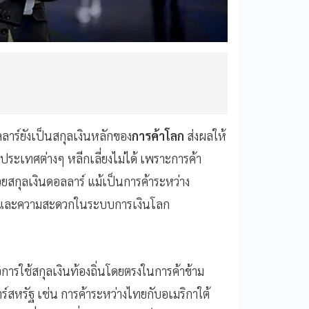
ลลาร์ยังเป็นสกุลเงินหลักของ
การค้าโลก
ส่งผลให้
เทศต่างๆ หลีกเลี่ยงไม่ได้ เพราะการค้า
สกุลเงินดอลลาร์ แม้เป็นการค้าระหว่าง
นเคย และความสะดวกในระบบการเงินโลก
ารใช้สกุลเงินท้องถิ่นโดยตรงในการค้าข้าม
สหรัฐ เช่น การค้าระหว่างไทยกับอเมริกาใต้