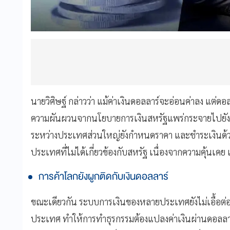
นายวิศิษฐ์ กล่าวว่า แม้ค่าเงินดอลลาร์จะอ่อนค่าลง แต่ดอ
ความผันผวนจากนโยบายการเงินสหรัฐแพร่กระจายไปยังประ
ระหว่างประเทศส่วนใหญ่ยังกำหนดราคา และชำระเงินด้วย
ประเทศที่ไม่ได้เกี่ยวข้องกับสหรัฐ เนื่องจากความคุ้
การค้าโลกยังผูกติดกับเงินดอลลาร์
ขณะเดียวกัน ระบบการเงินของหลายประเทศยังไม่เอื้อต่อก
ประเทศ ทำให้การทำธุรกรรมต้องแปลงค่าเงินผ่านดอลลาร์