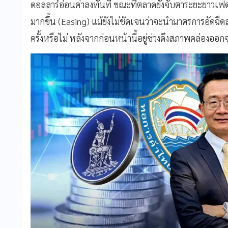
ดอลลาร์อ่อนค่าลงทันที ขณะที่ตลาดยังจับตาระยะยาวเ
มากขึ้น (Easing) แม้ยังไม่ชัดเจนว่าจะนำมาตรการอัดฉี
ครั้งหรือไม่ หลังจากก่อนหน้านี้อยู่ช่วงดึงสภาพคล่องอ