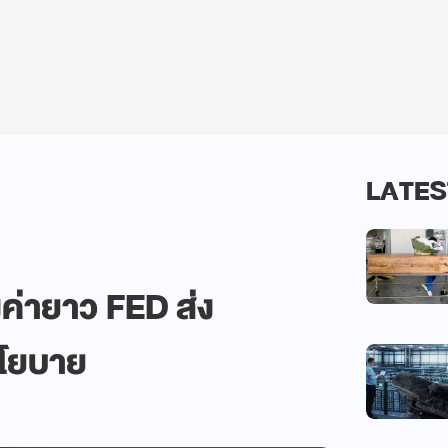
LATES
งค่ายาว FED ส่ง
นโยบาย