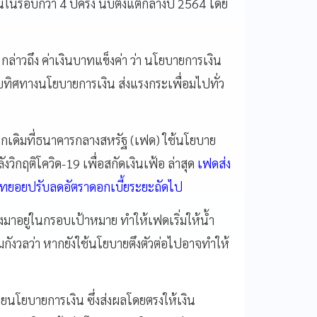
้นในรอบกว่า 4 ปีครึ่ง นับตั้งแต่กลางปี 2564 โดย
าวถึง ค่าเงินบาทแข็งค่า ว่า นโยบายการเงิน
บทิศทางนโยบายการเงิน ส่งแรงกระเพื่อมไปทั่ว
 จากเดิมที่ธนาคารกลางสหรัฐ (เฟด) ใช้นโยบาย
ังวิกฤติโควิด-19 เพื่อสกัดเงินเฟ้อ ล่าสุด
เฟดส่ง
ทยอยปรับลดอัตราดอกเบี้ยระยะถัดไป
ลงมาอยู่ในกรอบเป้าหมาย ทำให้เฟดเริ่มให้น้ำ
กังวลว่า หากยังใช้นโยบายตึงตัวต่อไปอาจทำให้
ยนโยบายการเงิน ซึ่งส่งผลโดยตรงให้เงิน