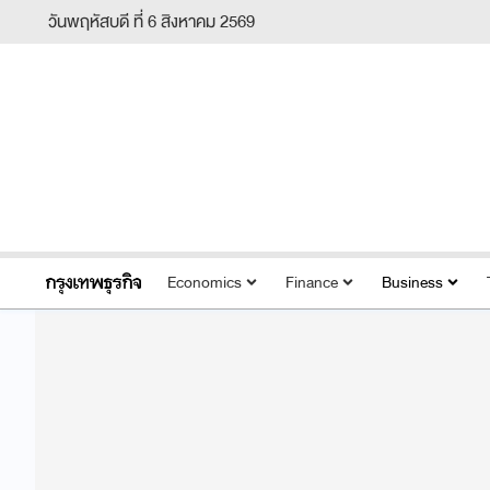
วันพฤหัสบดี ที่ 6 สิงหาคม 2569
Economics
Finance
Business