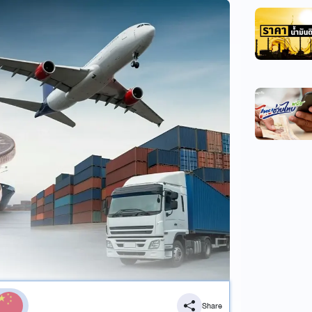
Share