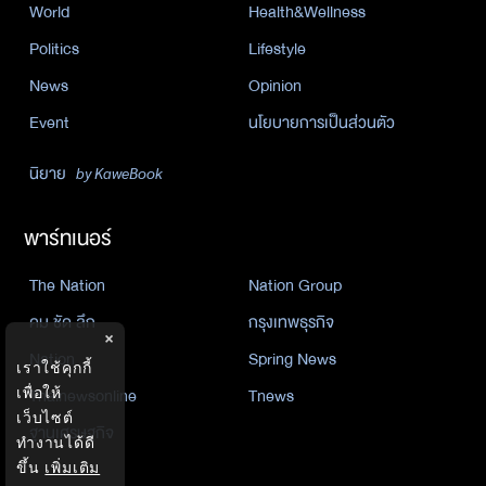
World
Health&Wellness
Politics
Lifestyle
News
Opinion
Event
นโยบายการเป็นส่วนตัว
นิยาย
by KaweBook
พาร์ทเนอร์
The Nation
Nation Group
คม ชัด ลึก
กรุงเทพธุรกิจ
×
Nation
Spring News
เราใช้คุกกี้
Thainewsonline
Tnews
เพื่อให้
เว็บไซต์
ฐานเศรษฐกิจ
ทำงานได้ดี
ขึ้น
เพิ่มเติม