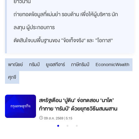
ยาวนาน
ถ่ายทอดข้อมูลที่แม่นยำ รอบด้าน เพื่อให้ผู้บริหาร นัก
ลงทุน ผู้ประกอบการ
ตัดสินใจบนพื้นฐานของ “ข้อเท็จจริง” และ “โอกาส”
พาณิชย์
ทรัมป์
ยูเอสทีอาร์
ภาษีทรัมป์
EconomicWealth
ศุภจี
สหรัฐเตือน ‘ปูติน’ จ่อทดสอบ ‘นาโต’
ก
ท้าทาย ‘ทรัมป์’ ด้วยยุทธวิธีผสมผสาน
09 ส.ค. 2569 | 5:15