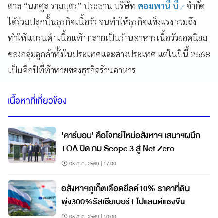
ตาล “นภศูล รามบุตร” ประธาน บริษัท
คอมพานี บี
จำกัด
ได้ร่วมปลุกปั้นธุรกิจเนื้อวัว จนทำให้ธุรกิจแข็งแรง รวมถึง
ทำให้แบรนด์ "เนื้อแท้" กลายเป็นร้านอาหารเนื้อวัวยอดนิยม
ของกลุ่มลูกค้าทั้งในประเทศและต่างประเทศ แต่ในปีนี้ 2568
เป็นอีกปีที่ท้าทายของธุรกิจร้านอาหาร
เนื้อหาที่เกี่ยวข้อง
'คาร์บอน' คือโจทย์ใหม่อสังหาฯ เสนาฯผนึก
TOA ปิดเกม Scope 3 สู่ Net Zero
08 ส.ค. 2569 | 17:00
อสังหาฯภูเก็ตเดือดยีลด์10% ราคาที่ดิน
พุ่ง300%รัสเซียเบอร์1 โปแลนด์แซงจีน
08 ส.ค. 2569 | 10:00