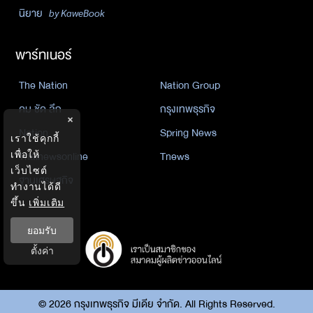
นิยาย
by KaweBook
พาร์ทเนอร์
The Nation
Nation Group
คม ชัด ลึก
กรุงเทพธุรกิจ
×
Nation
Spring News
เราใช้คุกกี้
Thainewsonline
Tnews
เพื่อให้
เว็บไซต์
ฐานเศรษฐกิจ
ทำงานได้ดี
ขึ้น
เพิ่มเติม
ยอมรับ
ตั้งค่า
©
2026
กรุงเทพธุรกิจ มีเดีย จำกัด. All Rights Reserved.